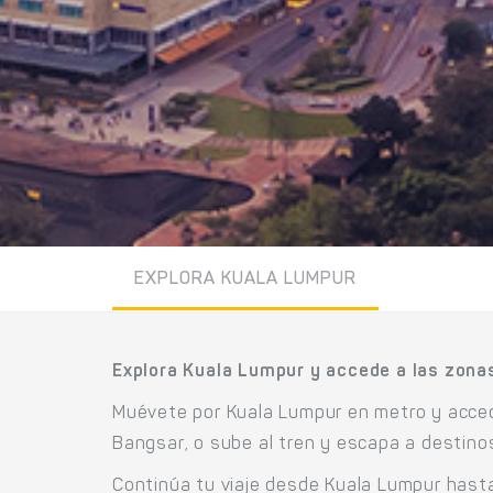
EXPLORA KUALA LUMPUR
Explora Kuala Lumpur y accede a las zona
Muévete por Kuala Lumpur en metro y acced
Bangsar, o sube al tren y escapa a destin
Continúa tu viaje desde Kuala Lumpur hasta