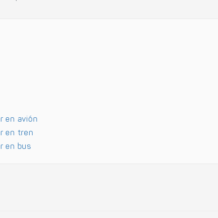
r en avión
r en tren
r en bus