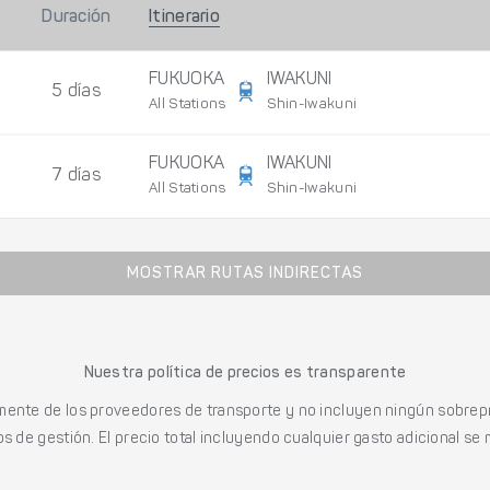
Duración
Itinerario
FUKUOKA
IWAKUNI
5 días
All Stations
Shin-Iwakuni
FUKUOKA
IWAKUNI
7 días
All Stations
Shin-Iwakuni
MOSTRAR RUTAS INDIRECTAS
Nuestra política de precios es transparente
mente de los proveedores de transporte y no incluyen ningún sobrepr
s de gestión. El precio total incluyendo cualquier gasto adicional se 