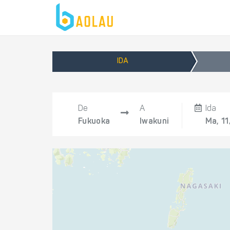
IDA
De
A
Ida
Fukuoka
Iwakuni
Ma, 1