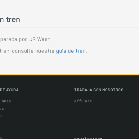
n tren
operada por: JR West.
tren, consulta nuestra
guía de tren
.
DE AYUDA
TRABAJA CON NOSOTROS
ciones
Affiliate
as
o