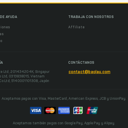
DE AYUDA
TRABAJA CON NOSOTROS
ciones
Affiliate
as
o
ÍA
CONTÁCTANOS
te Ltd, 201434204K, Singapur
contact@baolau.com
o Ltd, 0313838015, Vietnam
 Co Ltd, 5140001101308, Japón
Aceptamos pagos con Visa, MasterCard, American Express, JCB y UnionPay.
Aceptamos también pagos con Google Pay, Apple Pay y Alipay.