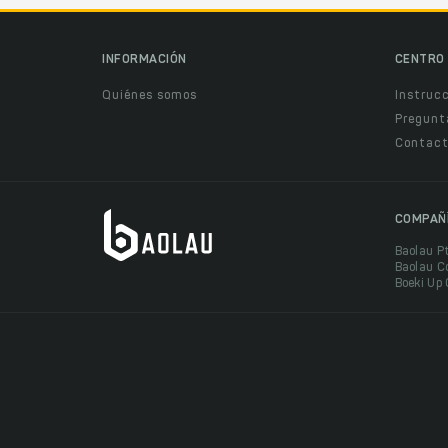
INFORMACIÓN
CENTRO 
Quiénes somos
Instruc
Pregunt
Contact
COMPAÑ
Baolau P
Baolau C
Boeki Up