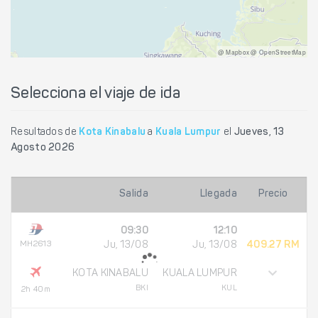
@ Mapbox @ OpenStreetMap
Selecciona el viaje de ida
Resultados de
Kota Kinabalu
a
Kuala Lumpur
el
Jueves, 13
Agosto 2026
Salida
Llegada
Precio
09:30
12:10
MH2613
Ju, 13/08
Ju, 13/08
409.27 RM
KOTA KINABALU
KUALA LUMPUR
BKI
KUL
2h 40m