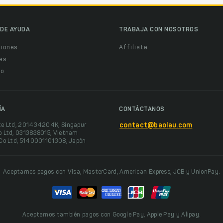
DE AYUDA
TRABAJA CON NOSOTROS
ciones
Affiliate
as
o
ÍA
CONTÁCTANOS
te Ltd, 201434204K, Singapur
contact@baolau.com
o Ltd, 0313838015, Vietnam
 Co Ltd, 5140001101308, Japón
Aceptamos pagos con Visa, MasterCard, American Express, JCB y UnionPay.
Aceptamos también pagos con Google Pay, Apple Pay y Alipay.