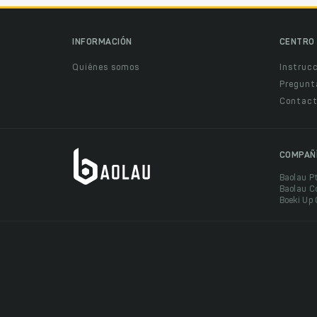
INFORMACIÓN
CENTRO 
Quiénes somos
Instruc
Pregunt
Contact
COMPAÑ
Baolau P
Baolau C
Boeki Up