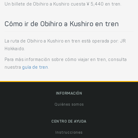
Un billete de Obihiro a Kushiro cuesta ¥ 5,440 en tren.
Cómo ir de Obihiro a Kushiro en tren
La ruta de Obihiro a Kushiro en tren está operada por: JR
Hokkaido.
Para más información sobre cómo viajar en tren, consulta
nuestra
guía de tren
.
INFORMACIÓN
Quiénes somos
CENTRO DE AYUDA
Instrucciones