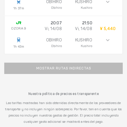
OBIHIRO
KUSHIRO
Obihiro
Kushiro
1h 37m
20:07
21:50
OZORA 9
Vi, 14/08
Vi, 14/08
¥ 5,440
OBIHIRO
KUSHIRO
Obihiro
Kushiro
1h 43m
MOSTRAR RUTAS INDIRECTAS
Nuestra política de precios es transparente
Las tarifas mostradas han sido obtenidas directamente de los proveedores de
transporte y no incluyen ningún sobreprecio. Por favor, ten en cuenta que los
precios no incluyen nuestros gastos de gestión. El precio total incluyendo
cualquier gasto adicional se mostrará antes del pago.