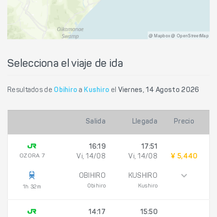
@ Mapbox @ OpenStreetMap
Selecciona el viaje de ida
Resultados de
Obihiro
a
Kushiro
el
Viernes, 14 Agosto 2026
Salida
Llegada
Precio
16:19
17:51
OZORA 7
Vi, 14/08
Vi, 14/08
¥ 5,440
OBIHIRO
KUSHIRO
Obihiro
Kushiro
1h 32m
14:17
15:50