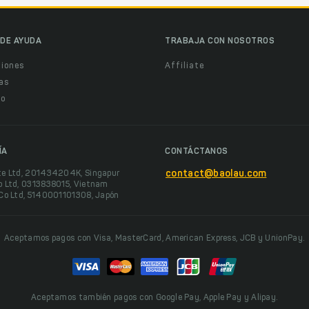
DE AYUDA
TRABAJA CON NOSOTROS
ciones
Affiliate
as
o
ÍA
CONTÁCTANOS
te Ltd, 201434204K, Singapur
contact@baolau.com
o Ltd, 0313838015, Vietnam
 Co Ltd, 5140001101308, Japón
Aceptamos pagos con Visa, MasterCard, American Express, JCB y UnionPay.
Aceptamos también pagos con Google Pay, Apple Pay y Alipay.