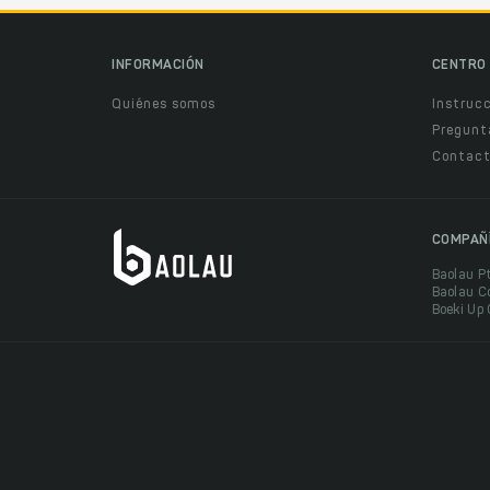
INFORMACIÓN
CENTRO 
Quiénes somos
Instruc
Pregunt
Contact
COMPAÑ
Baolau P
Baolau C
Boeki Up