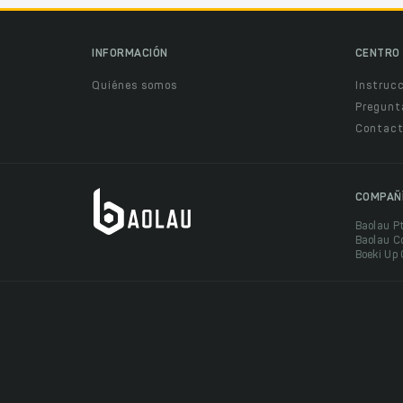
INFORMACIÓN
CENTRO 
Quiénes somos
Instruc
Pregunt
Contact
COMPAÑ
Baolau P
Baolau C
Boeki Up