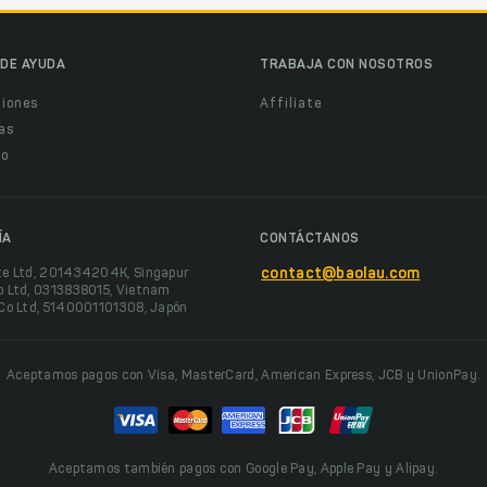
DE AYUDA
TRABAJA CON NOSOTROS
ciones
Affiliate
as
o
ÍA
CONTÁCTANOS
te Ltd, 201434204K, Singapur
contact@baolau.com
o Ltd, 0313838015, Vietnam
 Co Ltd, 5140001101308, Japón
Aceptamos pagos con Visa, MasterCard, American Express, JCB y UnionPay.
Aceptamos también pagos con Google Pay, Apple Pay y Alipay.