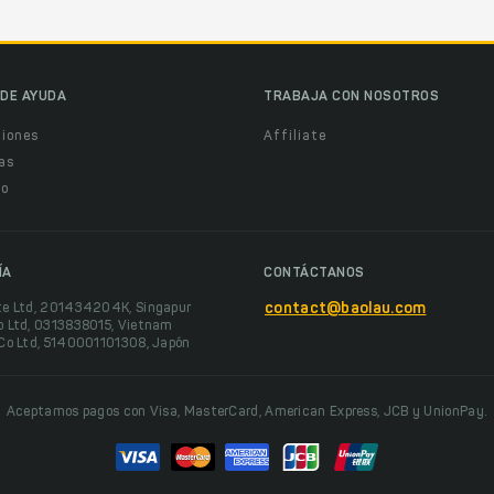
DE AYUDA
TRABAJA CON NOSOTROS
ciones
Affiliate
as
o
ÍA
CONTÁCTANOS
te Ltd, 201434204K, Singapur
contact@baolau.com
o Ltd, 0313838015, Vietnam
 Co Ltd, 5140001101308, Japón
Aceptamos pagos con Visa, MasterCard, American Express, JCB y UnionPay.