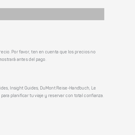
ecio. Por favor, ten en cuenta que los precios no
mostrará antes del pago.
ides, Insight Guides, DuMont Reise-Handbuch, Le
ara planificar tu viaje y reservar con total confianza.