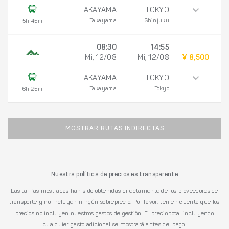
TAKAYAMA
TOKYO
Takayama
Shinjuku
5h 45m
08:30
14:55
Mi, 12/08
Mi, 12/08
¥ 8,500
TAKAYAMA
TOKYO
Takayama
Tokyo
6h 25m
MOSTRAR RUTAS INDIRECTAS
Nuestra política de precios es transparente
Las tarifas mostradas han sido obtenidas directamente de los proveedores de
transporte y no incluyen ningún sobreprecio. Por favor, ten en cuenta que los
precios no incluyen nuestros gastos de gestión. El precio total incluyendo
cualquier gasto adicional se mostrará antes del pago.