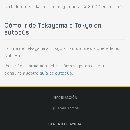
Un billete de Takayama a Tokyo cuesta ¥ 8,000 en autobús.
Cómo ir de Takayama a Tokyo en
autobús
La ruta de Takayama a Tokyo en autobús está operada por:
Nohi Bus.
Para más información sobre cómo viajar en autobús,
consulta nuestra
guía de autobús
.
INFORMACIÓN
Quiénes somos
CENTRO DE AYUDA