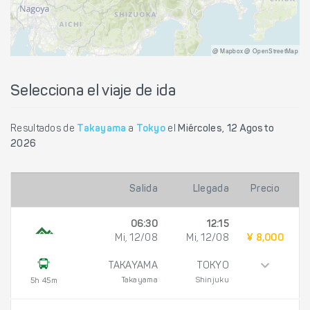
@ Mapbox @ OpenStreetMap
Selecciona el viaje de ida
Resultados de
Takayama
a
Tokyo
el
Miércoles, 12 Agosto
2026
Salida
Llegada
Precio
06:30
12:15
Mi, 12/08
Mi, 12/08
¥ 8,000
TAKAYAMA
TOKYO
Takayama
Shinjuku
5h 45m