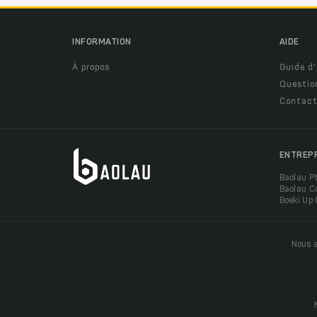
INFORMATION
AIDE
À propos
Guide d'
Questio
Contact
ENTREP
Baolau P
Baolau C
Boeki Up
Nous a