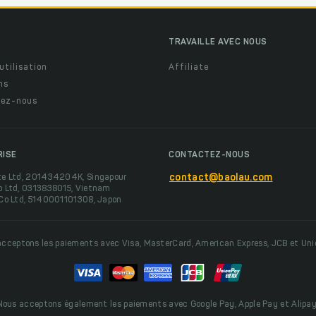
TRAVAILLE AVEC NOUS
utilisation
Affiliate
ns
ez-nous
RISE
CONTACTEZ-NOUS
te Ltd, 201434204K, Singapour
contact@baolau.com
o Ltd, 0313838015, Vietnam
 Co Ltd, 5140001101308, Japon
cceptons les paiements avec Visa, MasterCard, American Express, JCB et Un
Nous acceptons également les paiements avec Google Pay, Apple Pay et Alipay