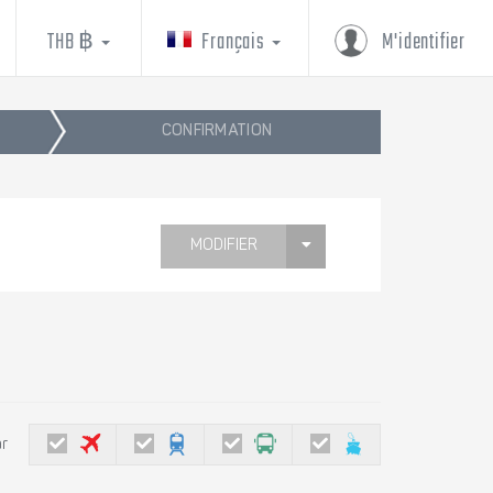
THB ฿
Français
M'identifier
CONFIRMATION
MODIFIER
ar