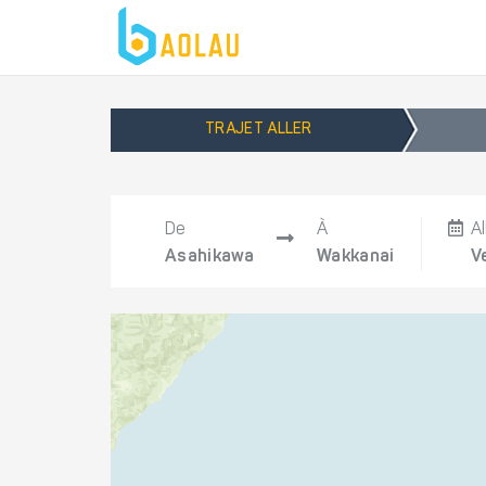
TRAJET ALLER
De
À
Al
Asahikawa
Wakkanai
V