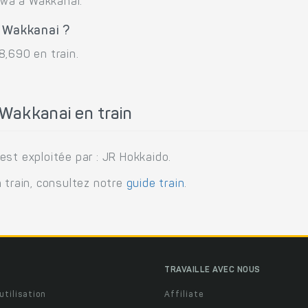
kawa à Wakkanai.
à Wakkanai ?
8,690 en train.
Wakkanai en train
st exploitée par : JR Hokkaido.
 train, consultez notre
guide train
.
TRAVAILLE AVEC NOUS
utilisation
Affiliate