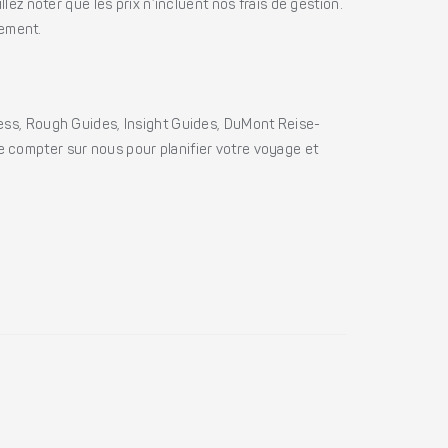
ez noter que les prix n’incluent nos frais de gestion.
iement.
ss, Rough Guides, Insight Guides, DuMont Reise-
e compter sur nous pour planifier votre voyage et