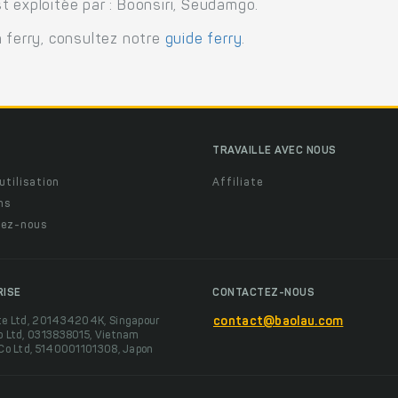
t exploitée par : Boonsiri, Seudamgo.
n ferry, consultez notre
guide ferry
.
TRAVAILLE AVEC NOUS
utilisation
Affiliate
ns
ez-nous
RISE
CONTACTEZ-NOUS
te Ltd, 201434204K, Singapour
contact@baolau.com
o Ltd, 0313838015, Vietnam
 Co Ltd, 5140001101308, Japon