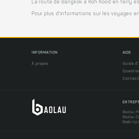
La route de Bangkok à Koh Kood en ferry es
Pour plus d'informations sur les voyages e
INFORMATION
AIDE
À propos
Guide d'
Questio
Contact
ENTREP
Baolau P
Baolau C
Boeki Up