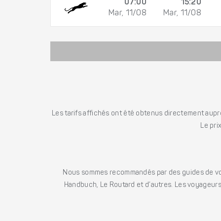
07:00
15:20
Mar, 11/08
Mar, 11/08
Les tarifs affichés ont été obtenus directement auprè
Le pri
Nous sommes recommandés par des guides de voya
Handbuch, Le Routard et d’autres. Les voyageurs 