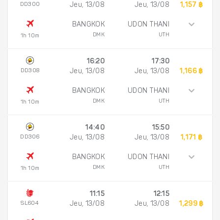
DD300
Jeu, 13/08
Jeu, 13/08
1,157 ฿
BANGKOK
UDON THANI
DMK
UTH
1h 10m
16:20
17:30
DD308
Jeu, 13/08
Jeu, 13/08
1,166 ฿
BANGKOK
UDON THANI
DMK
UTH
1h 10m
14:40
15:50
DD306
Jeu, 13/08
Jeu, 13/08
1,171 ฿
BANGKOK
UDON THANI
DMK
UTH
1h 10m
11:15
12:15
SL604
Jeu, 13/08
Jeu, 13/08
1,299 ฿