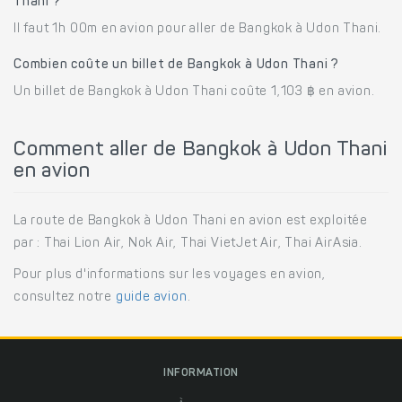
Thani ?
Il faut 1h 00m en avion pour aller de Bangkok à Udon Thani.
Combien coûte un billet de Bangkok à Udon Thani ?
Un billet de Bangkok à Udon Thani coûte 1,103 ฿ en avion.
Comment aller de Bangkok à Udon Thani
en avion
La route de Bangkok à Udon Thani en avion est exploitée
par : Thai Lion Air, Nok Air, Thai VietJet Air, Thai AirAsia.
Pour plus d'informations sur les voyages en avion,
consultez notre
guide avion
.
INFORMATION