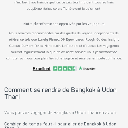
n’incluent nos frais de gestion. Le prix total incluant tous les frais
supplémentaires sera affiché avant le paiement.
Notre plateforme est approuvée par les voyageurs
Nous sommes recommandés par des guides de voyage indépendants de
référence tels que Lonely Planet, DK Eyewitness, Rough Guides, Insight
Guides, DuMont Reise-Handbuch, Le Routard et d’autres. Les voyageurs
saluent régulièrement la qualité de notre service, vous permettant de
compter sur nous pour planifier votre voyage et réserver en toute confiance.
Comment se rendre de Bangkok à Udon
Thani
Vous pouvez voyager de Bangkok à Udon Thani en avion.
Combien de temps faut-il pour aller de Bangkok à Udon