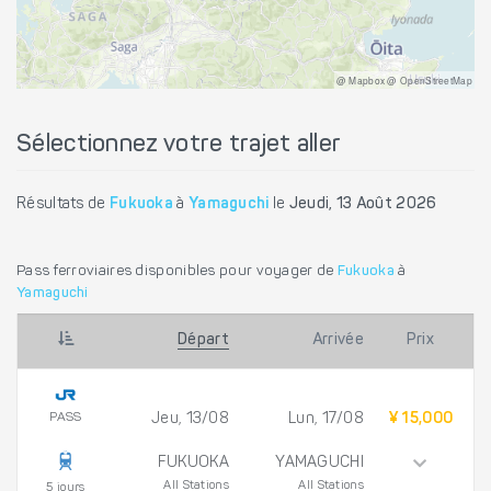
@ Mapbox @ OpenStreetMap
Sélectionnez votre trajet aller
Résultats de
Fukuoka
à
Yamaguchi
le
Jeudi, 13 Août 2026
Pass ferroviaires disponibles pour voyager de
Fukuoka
à
Yamaguchi
Départ
Arrivée
Prix
PASS
Jeu, 13/08
Lun, 17/08
¥ 15,000
FUKUOKA
YAMAGUCHI
All Stations
All Stations
5 jours