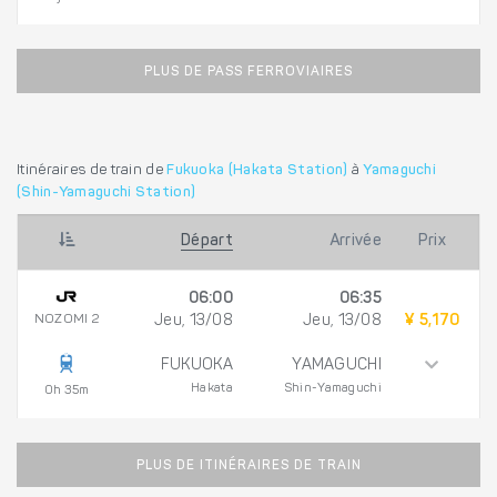
PLUS DE PASS FERROVIAIRES
Itinéraires de train de
Fukuoka (Hakata Station)
à
Yamaguchi
(Shin-Yamaguchi Station)
Départ
Arrivée
Prix
06:00
06:35
NOZOMI 2
Jeu, 13/08
Jeu, 13/08
¥ 5,170
FUKUOKA
YAMAGUCHI
Hakata
Shin-Yamaguchi
0h 35m
PLUS DE ITINÉRAIRES DE TRAIN