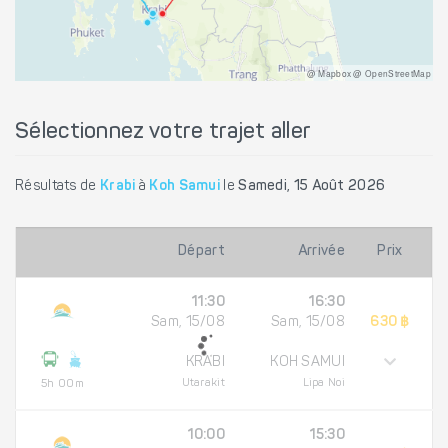
@ Mapbox @ OpenStreetMap
Sélectionnez votre trajet aller
Résultats de
Krabi
à
Koh Samui
le
Samedi, 15 Août 2026
Départ
Arrivée
Prix
11:30
16:30
Sam, 15/08
Sam, 15/08
630 ฿
KRABI
KOH SAMUI
Utarakit
Lipa Noi
5h 00m
10:00
15:30