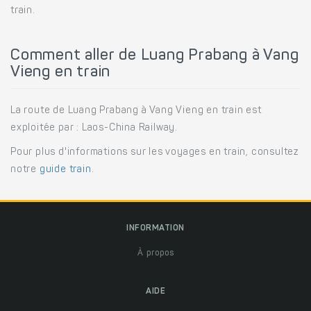
train.
Comment aller de Luang Prabang à Vang
Vieng en train
La route de Luang Prabang à Vang Vieng en train est
exploitée par : Laos-China Railway.
Pour plus d'informations sur les voyages en train, consultez
notre
guide train
.
INFORMATION
À propos
AIDE