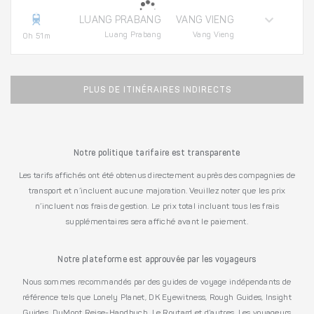
LUANG PRABANG
VANG VIENG
Luang Prabang
Vang Vieng
0h 51m
PLUS DE ITINÉRAIRES INDIRECTS
Notre politique tarifaire est transparente
Les tarifs affichés ont été obtenus directement auprès des compagnies de
transport et n’incluent aucune majoration. Veuillez noter que les prix
n’incluent nos frais de gestion. Le prix total incluant tous les frais
supplémentaires sera affiché avant le paiement.
Notre plateforme est approuvée par les voyageurs
Nous sommes recommandés par des guides de voyage indépendants de
référence tels que Lonely Planet, DK Eyewitness, Rough Guides, Insight
Guides, DuMont Reise-Handbuch, Le Routard et d’autres. Les voyageurs