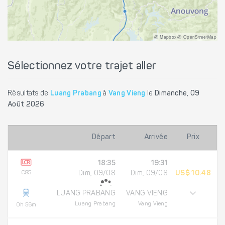
@ Mapbox @ OpenStreetMap
Sélectionnez votre trajet aller
Résultats de
Luang Prabang
à
Vang Vieng
le
Dimanche, 09
Août 2026
Départ
Arrivée
Prix
18:35
19:31
C85
Dim, 09/08
Dim, 09/08
US$ 10.48
LUANG PRABANG
VANG VIENG
Luang Prabang
Vang Vieng
0h 56m