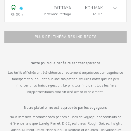
PATTAYA
KOH MAK
Homework Pattaya
Ao Nid
6h 20m
PLUS DE ITINÉRAIRES INDIRECTS
Notre politique tarifaire est transparente
Les tarifs affichés ont été obtenus directement auprès des compagnies de
transport et n’incluent aucune majoration. Veuillez noter que les prix
n’incluent nos frais de gestion. Le prix total incluant tous les frais
supplémentaires sera affiché avant le paiement.
Notre plateforme est approuvée par les voyageurs
Nous sommes recommandés par des guides de voyage indépendants de
référence tels que Lonely Planet, DK Eyewitness, Rough Guides, Insight
Guides, DuMont Reise-Handbuch, Le Routard et d’autres. Les voyageurs