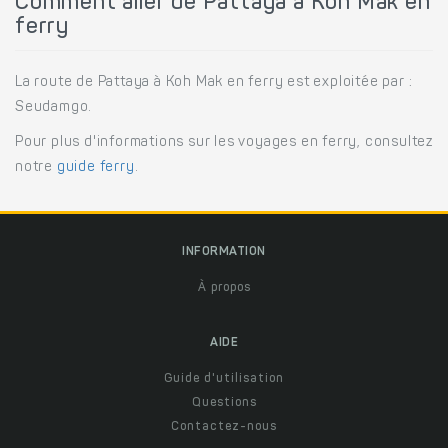
Comment aller de Pattaya à Koh Mak en
ferry
La route de Pattaya à Koh Mak en ferry est exploitée par :
Seudamgo.
Pour plus d'informations sur les voyages en ferry, consultez
notre
guide ferry
.
INFORMATION
À propos
AIDE
Guide d'utilisation
Questions
Contactez-nous