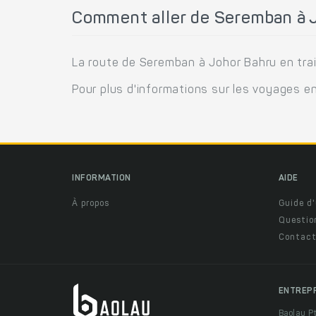
Comment aller de Seremban à J
La route de Seremban à Johor Bahru en trai
Pour plus d'informations sur les voyages en
INFORMATION
AIDE
À propos
Guide d'
Questio
Contact
ENTREP
Baolau P