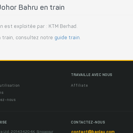
ohor Bahru en train
n est exploitée par : KTM Berhad.
 train, consultez notre
guide train
.
TRAVAILLE AVEC NOUS
utilisation
Affiliate
ns
ez-nous
RISE
CONTACTEZ-NOUS
te Ltd, 201434204K, Singapour
contact@baolau.com