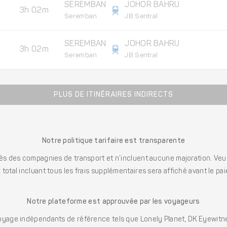
SEREMBAN
JOHOR BAHRU
3h 02m
Seremban
JB Sentral
SEREMBAN
JOHOR BAHRU
3h 02m
Seremban
JB Sentral
PLUS DE ITINÉRAIRES INDIRECTS
Notre politique tarifaire est transparente
s des compagnies de transport et n’incluent aucune majoration. Veuill
x total incluant tous les frais supplémentaires sera affiché avant le pa
Notre plateforme est approuvée par les voyageurs
ge indépendants de référence tels que Lonely Planet, DK Eyewitne