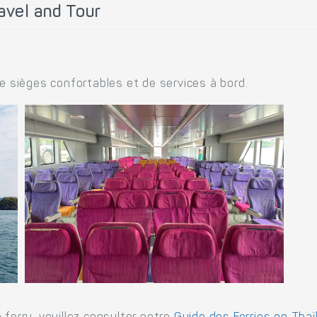
avel and Tour
.
de sièges confortables et de services à bord.