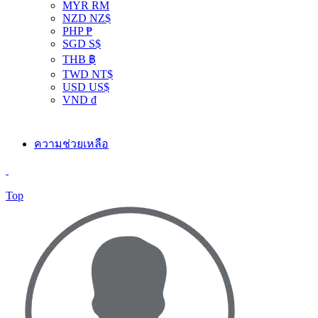
MYR RM
NZD NZ$
PHP ₱
SGD S$
THB ฿
TWD NT$
USD US$
VND đ
ความช่วยเหลือ
Top