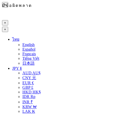
×
มีข้อผิดพลาด
×
×
ไทย
English
Español
Français
Tiếng Việt
日本語
JPY ¥
AUD AU$
CNY 元
EUR €
GBP £
HKD HK$
IDR Rp
INR ₹
KRW ₩
LAK ₭