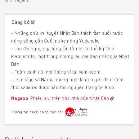
vị ở Nagano.
Đừng bỏ lỡ
- Những chú khỉ tuyết Nhật Bản thích tắm suối nước
nóng sống gần Suối nước nóng Yudanaka
- Lâu đài nguy nga lộng lẫy tồn tại từ thế kỷ 16 ở
Matsumoto, một trong những lâu đài đẹp nhất của Nhật
Bản
- Toàn cảnh núi non hùng vĩ tại Kamikochi
- Tsumago và Narai, những ngôi làng tuyệt đẹp có từ
thời samurai được bảo tồn nguyên trạng tại Kiso
Nagano
: Phiêu lưu trên nóc nhà của Nhật Bản
Thông tin được cung cấp bởi