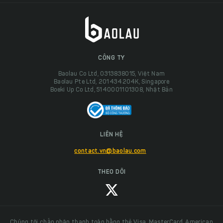
CÔNG TY
Baolau Co Ltd, 0313838015, Việt Nam
Baolau Pte Ltd, 201434204K, Singapore
Boeki Up Co Ltd, 5140001101308, Nhật Bản
LIÊN HỆ
contact.vn@baolau.com
THEO DÕI
Chúng tôi chấp nhận thanh toán bằng thẻ Visa, MasterCard, American