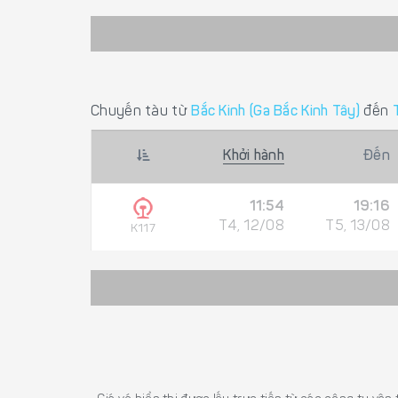
Chuyến tàu từ
Bắc Kinh (Ga Bắc Kinh Tây)
đến
Khởi hành
Đến
11:54
19:16
T4, 12/08
T5, 13/08
K117