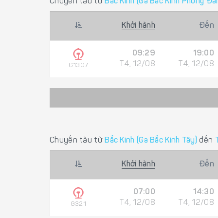
Chuyến tàu từ
Bắc Kinh (Ga Bắc Kinh Phong Đài
Khởi hành
Đến
09:29
19:00
T4, 12/08
T4, 12/08
G1307
Chuyến tàu từ
Bắc Kinh (Ga Bắc Kinh Tây)
đến
Khởi hành
Đến
07:00
14:30
T4, 12/08
T4, 12/08
G321