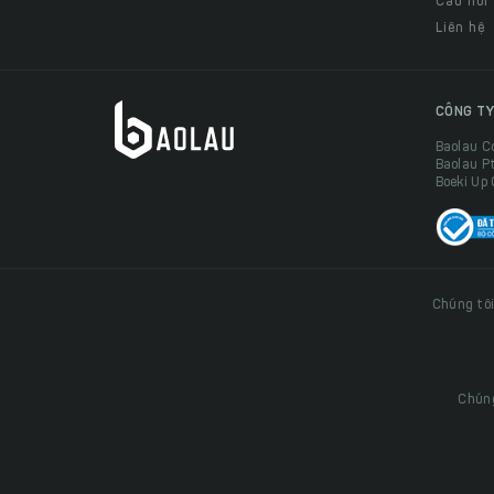
Câu hỏi
Liên hệ
CÔNG TY
Baolau C
Baolau P
Boeki Up
Chúng tôi
Chúng