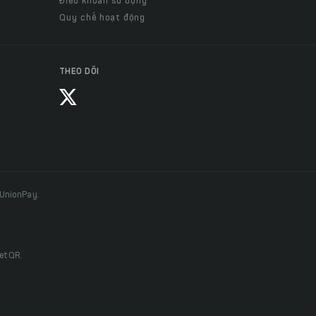
Điều khoản sử dụng
Quy chế hoạt động
THEO DÕI
 UnionPay.
ietQR.