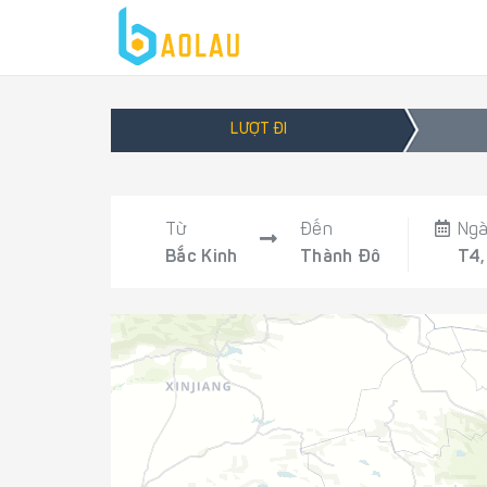
LƯỢT ĐI
Từ
Đến
Ngà
Bắc Kinh
Thành Đô
T4,