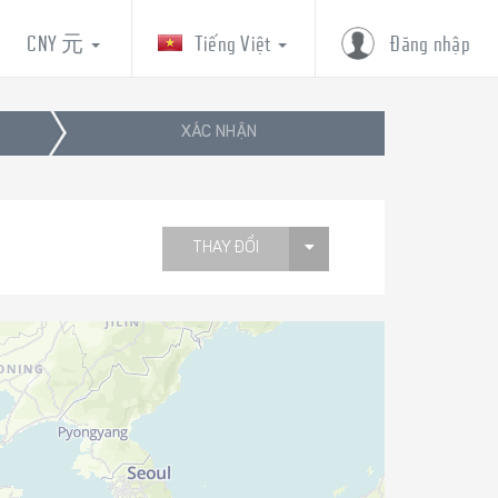
CNY 元
Tiếng Việt
Đăng nhập
XÁC NHẬN
THAY ĐỔI