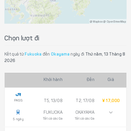
@ Mapbox @ OpenStreetMap
Chọn lượt đi
Kết quả từ
Fukuoka
đến
Okayama
ngày đi
Thứ năm, 13 Tháng 8
2026
Khởi hành
Đến
Giá
PASS
T5, 13/08
T2, 17/08
¥ 17,000
FUKUOKA
OKAYAMA
Tất cả các Ga
Tất cả các Ga
5 ngày