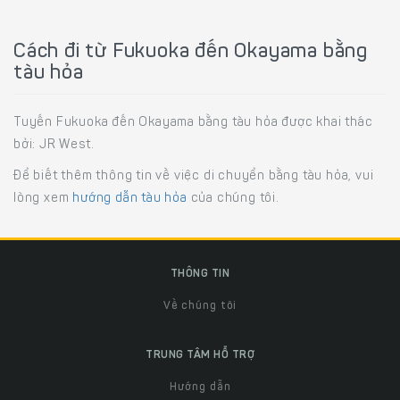
Cách đi từ Fukuoka đến Okayama bằng
tàu hỏa
Tuyến Fukuoka đến Okayama bằng tàu hỏa được khai thác
bởi: JR West.
Để biết thêm thông tin về việc di chuyển bằng tàu hỏa, vui
lòng xem
hướng dẫn tàu hỏa
của chúng tôi.
THÔNG TIN
Về chúng tôi
TRUNG TÂM HỖ TRỢ
Hướng dẫn