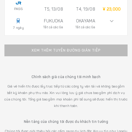
PASS
T5, 13/08
T4, 19/08
¥ 23,000
FUKUOKA
OKAYAMA
Tất cả các Ga
Tất cả các Ga
7 ngày
XEM THÊM TUYẾN ĐƯỜNG GIÁN TIẾP
Chính sách giá của chúng tôi minh bạch
Giá vé hiển thị được lấy trực tiếp từ các công ty vận tải và không bao gồm
bất kỳ khoản phụ thu nào. Xin vui lòng lưu ý giá chưa bao gồm phí dịch vụ
của chúng tôi. Tổng giá bao gồm mọi khoản phí bổ sung sẽ được hiển thị trước
khi thanh toán.
Nền tảng của chúng tôi được du khách tin tưởng
Chúng tôi được giới thiệu bởi các cẩm nang du lịch độc lập uy tín như Lonely