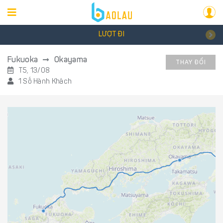
LƯỢT ĐI
Fukuoka
Okayama
THAY ĐỔI
T5, 13/08
1 Số Hành Khách