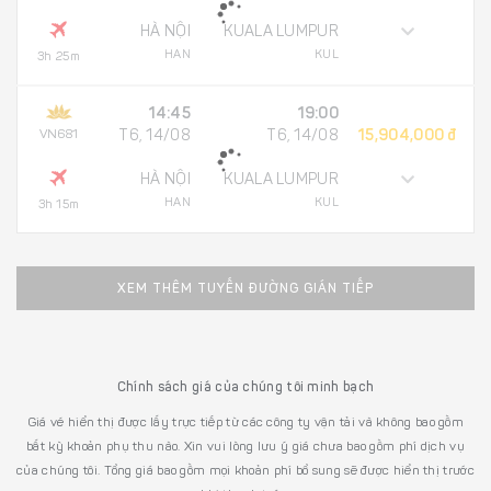
HÀ NỘI
KUALA LUMPUR
HAN
KUL
3h 25m
14:45
19:00
VN681
T6, 14/08
T6, 14/08
15,904,000 đ
HÀ NỘI
KUALA LUMPUR
HAN
KUL
3h 15m
XEM THÊM TUYẾN ĐƯỜNG GIÁN TIẾP
Chính sách giá của chúng tôi minh bạch
Giá vé hiển thị được lấy trực tiếp từ các công ty vận tải và không bao gồm
bất kỳ khoản phụ thu nào. Xin vui lòng lưu ý giá chưa bao gồm phí dịch vụ
của chúng tôi. Tổng giá bao gồm mọi khoản phí bổ sung sẽ được hiển thị trước