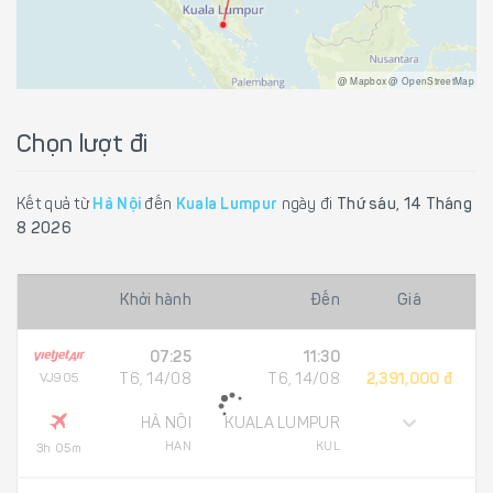
@ Mapbox @ OpenStreetMap
Chọn lượt đi
Kết quả từ
Hà Nội
đến
Kuala Lumpur
ngày đi
Thứ sáu, 14 Tháng
8 2026
Khởi hành
Đến
Giá
07:25
11:30
VJ905
T6, 14/08
T6, 14/08
2,391,000 đ
HÀ NỘI
KUALA LUMPUR
HAN
KUL
3h 05m