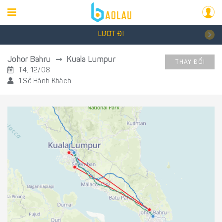
LƯỢT ĐI
Johor Bahru
Kuala Lumpur
THAY ĐỔI
T4, 12/08
1 Số Hành Khách