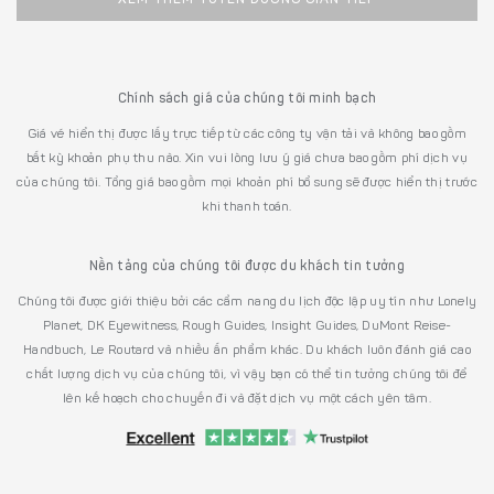
Chính sách giá của chúng tôi minh bạch
Giá vé hiển thị được lấy trực tiếp từ các công ty vận tải và không bao gồm
bất kỳ khoản phụ thu nào. Xin vui lòng lưu ý giá chưa bao gồm phí dịch vụ
của chúng tôi. Tổng giá bao gồm mọi khoản phí bổ sung sẽ được hiển thị trước
khi thanh toán.
Nền tảng của chúng tôi được du khách tin tưởng
Chúng tôi được giới thiệu bởi các cẩm nang du lịch độc lập uy tín như Lonely
Planet, DK Eyewitness, Rough Guides, Insight Guides, DuMont Reise-
Handbuch, Le Routard và nhiều ấn phẩm khác. Du khách luôn đánh giá cao
chất lượng dịch vụ của chúng tôi, vì vậy bạn có thể tin tưởng chúng tôi để
lên kế hoạch cho chuyến đi và đặt dịch vụ một cách yên tâm.