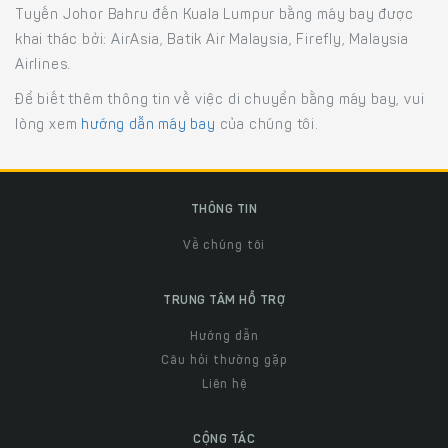
Tuyến Johor Bahru đến Kuala Lumpur bằng máy bay được
khai thác bởi: AirAsia, Batik Air Malaysia, Firefly, Malaysia
Airlines.
Để biết thêm thông tin về việc di chuyển bằng máy bay, vui
lòng xem
hướng dẫn máy bay
của chúng tôi.
THÔNG TIN
Về chúng tôi
TRUNG TÂM HỖ TRỢ
Hướng dẫn
Câu hỏi thường gặp
Liên hệ
CỘNG TÁC