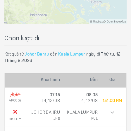
@ Mapbox @ OpenStreetMap
Chọn lượt đi
Kết quả từ
Johor Bahru
đến
Kuala Lumpur
ngày đi
Thứ tư, 12
Tháng 8 2026
Khởi hành
Đến
Giá
07:15
08:05
AK6052
T4, 12/08
T4, 12/08
151.00 RM
JOHOR BAHRU
KUALA LUMPUR
JHB
KUL
0h 50m