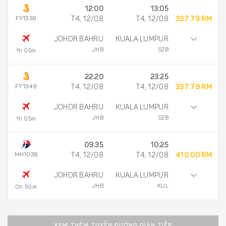
12:00
13:05
FY1339
T4, 12/08
T4, 12/08
337.79 RM
JOHOR BAHRU
KUALA LUMPUR
JHB
SZB
1h 05m
22:20
23:25
FY1349
T4, 12/08
T4, 12/08
337.79 RM
JOHOR BAHRU
KUALA LUMPUR
JHB
SZB
1h 05m
09:35
10:25
MH1038
T4, 12/08
T4, 12/08
410.00 RM
JOHOR BAHRU
KUALA LUMPUR
JHB
KUL
0h 50m
XEM THÊM TUYẾN ĐƯỜNG GIÁN TIẾP