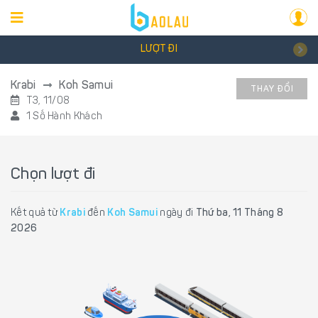
LƯỢT ĐI
Krabi
Koh Samui
THAY ĐỔI
T3, 11/08
1 Số Hành Khách
Chọn lượt đi
Kết quả từ
Krabi
đến
Koh Samui
ngày đi
Thứ ba, 11 Tháng 8
2026