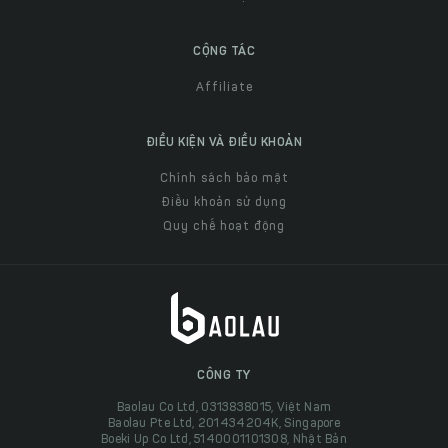
CỘNG TÁC
Affiliate
ĐIỀU KIỆN VÀ ĐIỀU KHOẢN
Chính sách bảo mật
Điều khoản sử dụng
Quy chế hoạt động
CÔNG TY
Baolau Co Ltd, 0313838015, Việt Nam
Baolau Pte Ltd, 201434204K, Singapore
Boeki Up Co Ltd, 5140001101308, Nhật Bản