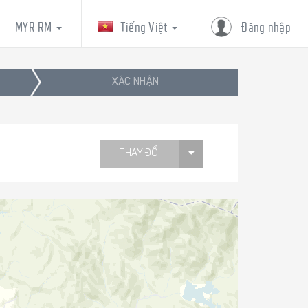
MYR RM
Tiếng Việt
Đăng nhập
XÁC NHẬN
THAY ĐỔI