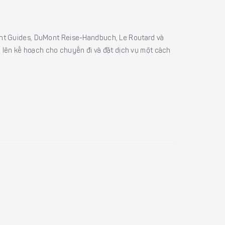
sight Guides, DuMont Reise-Handbuch, Le Routard và
ể lên kế hoạch cho chuyến đi và đặt dịch vụ một cách