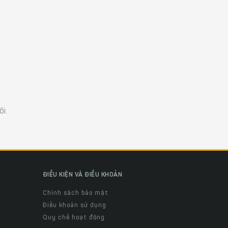
i.
ĐIỀU KIỆN VÀ ĐIỀU KHOẢN
Chính sách bảo mật
Điều khoản sử dụng
Quy chế hoạt động