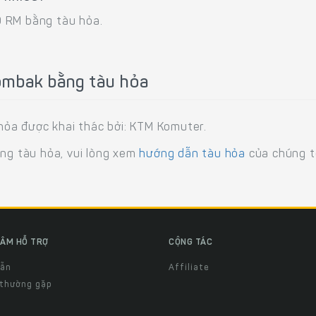
0 RM bằng tàu hỏa.
ombak bằng tàu hỏa
ỏa được khai thác bởi: KTM Komuter.
ằng tàu hỏa, vui lòng xem
hướng dẫn tàu hỏa
của chúng tô
ÂM HỖ TRỢ
CỘNG TÁC
dẫn
Affiliate
 thường gặp