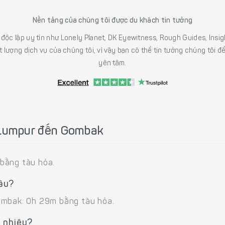
Nền tảng của chúng tôi được du khách tin tưởng
h độc lập uy tín như Lonely Planet, DK Eyewitness, Rough Guides, In
 lượng dịch vụ của chúng tôi, vì vậy bạn có thể tin tưởng chúng tôi đ
yên tâm.
 Lumpur đến Gombak
bằng tàu hỏa.
âu?
ombak: 0h 29m bằng tàu hỏa.
 nhiêu?