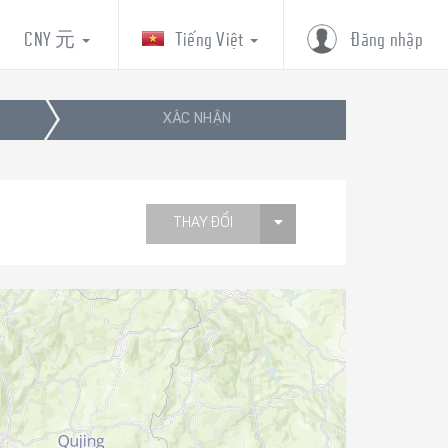
CNY 元
Tiếng Việt
Đăng nhập
XÁC NHẬN
THAY ĐỔI