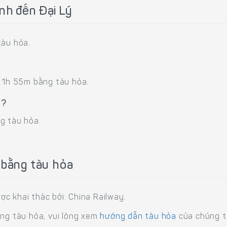
nh đến Đại Lý
tàu hỏa.
: 1h 55m bằng tàu hỏa.
u?
g tàu hỏa.
 bằng tàu hỏa
c khai thác bởi: China Railway.
ằng tàu hỏa, vui lòng xem
hướng dẫn tàu hỏa
của chúng tô