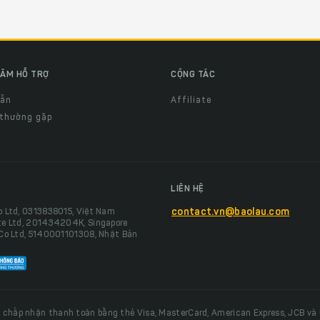
ÂM HỖ TRỢ
CỘNG TÁC
dẫn
Affiliate
 thường gặp
LIÊN HỆ
o Ltd, 0313838015, Việt Nam
contact.vn@baolau.com
te Ltd, 201434204K, Singapore
 Co Ltd, 5140001101308, Nhật Bản
 chấp nhận thanh toán bằng thẻ Visa, MasterCard, American Express, JCB và