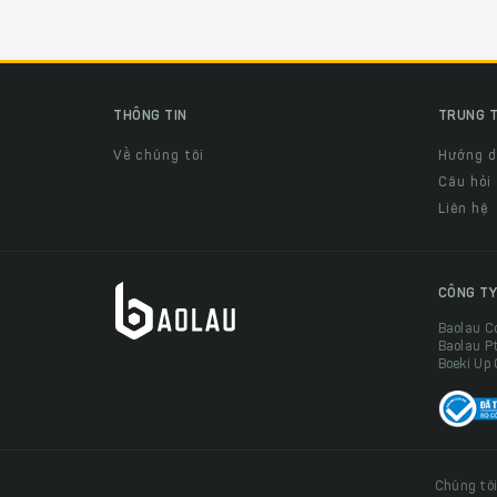
THÔNG TIN
TRUNG T
Về chúng tôi
Hướng 
Câu hỏi
Liên hệ
CÔNG TY
Baolau C
Baolau P
Boeki Up
Chúng tôi