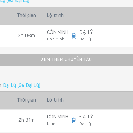
 Lý (Ga Đại Lý)
Thời gian
Lộ trình
CÔN MINH
ĐẠI LÝ
2h 08m
Côn Minh
Đại Lý
XEM THÊM CHUYẾN TÀU
n
Đại Lý (Ga Đại Lý)
Thời gian
Lộ trình
CÔN MINH
ĐẠI LÝ
2h 31m
Nam
Đại Lý