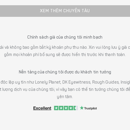
XEM THÊM CHUYẾN TÀU
Chính sách giá của chúng tôi minh bạch
 tải và không bao gồm bất kỳ khoản phụ thu nào. Xin vui lòng lưu ý gi
gồm mọi khoản phí bổ sung sẽ được hiển thị trước khi thanh toán.
Nền tảng của chúng tôi được du khách tin tưởng
h độc lập uy tín như Lonely Planet, DK Eyewitness, Rough Guides, In
 lượng dịch vụ của chúng tôi, vì vậy bạn có thể tin tưởng chúng tôi đ
yên tâm.