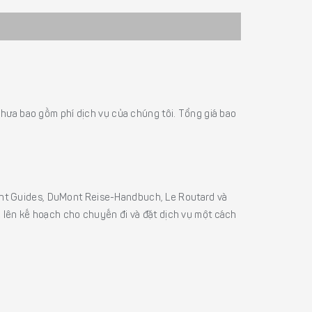
á chưa bao gồm phí dịch vụ của chúng tôi. Tổng giá bao
sight Guides, DuMont Reise-Handbuch, Le Routard và
ể lên kế hoạch cho chuyến đi và đặt dịch vụ một cách