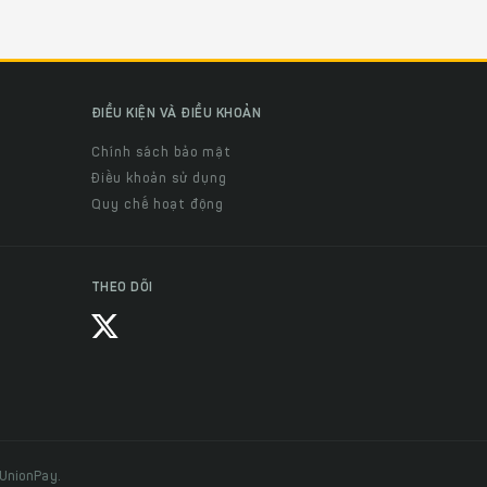
ĐIỀU KIỆN VÀ ĐIỀU KHOẢN
Chính sách bảo mật
Điều khoản sử dụng
Quy chế hoạt động
THEO DÕI
 UnionPay.