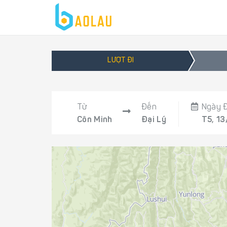
LƯỢT ĐI
Từ
Đến
Ngày Đ
Côn Minh
Đại Lý
T5, 13