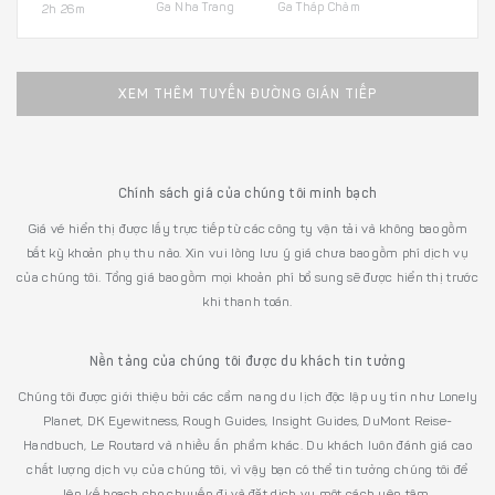
Ga Nha Trang
Ga Tháp Chàm
2h 26m
XEM THÊM TUYẾN ĐƯỜNG GIÁN TIẾP
Chính sách giá của chúng tôi minh bạch
Giá vé hiển thị được lấy trực tiếp từ các công ty vận tải và không bao gồm
bất kỳ khoản phụ thu nào. Xin vui lòng lưu ý giá chưa bao gồm phí dịch vụ
của chúng tôi. Tổng giá bao gồm mọi khoản phí bổ sung sẽ được hiển thị trước
khi thanh toán.
Nền tảng của chúng tôi được du khách tin tưởng
Chúng tôi được giới thiệu bởi các cẩm nang du lịch độc lập uy tín như Lonely
Planet, DK Eyewitness, Rough Guides, Insight Guides, DuMont Reise-
Handbuch, Le Routard và nhiều ấn phẩm khác. Du khách luôn đánh giá cao
chất lượng dịch vụ của chúng tôi, vì vậy bạn có thể tin tưởng chúng tôi để
lên kế hoạch cho chuyến đi và đặt dịch vụ một cách yên tâm.