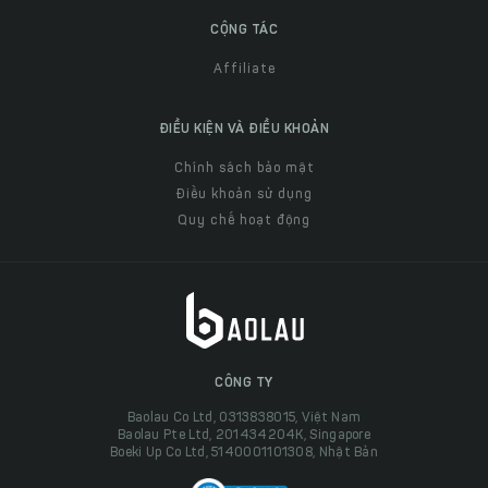
CỘNG TÁC
Affiliate
ĐIỀU KIỆN VÀ ĐIỀU KHOẢN
Chính sách bảo mật
Điều khoản sử dụng
Quy chế hoạt động
CÔNG TY
Baolau Co Ltd, 0313838015, Việt Nam
Baolau Pte Ltd, 201434204K, Singapore
Boeki Up Co Ltd, 5140001101308, Nhật Bản