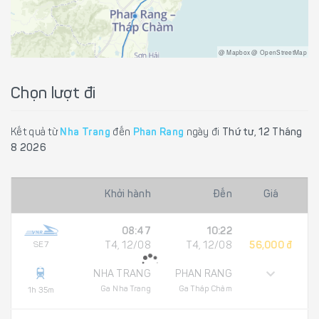
@ Mapbox @ OpenStreetMap
Chọn lượt đi
Kết quả từ
Nha Trang
đến
Phan Rang
ngày đi
Thứ tư, 12 Tháng
8 2026
Khởi hành
Đến
Giá
08:47
10:22
SE7
T4, 12/08
T4, 12/08
56,000 đ
NHA TRANG
PHAN RANG
Ga Nha Trang
Ga Tháp Chàm
1h 35m