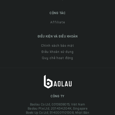
CỘNG TÁC
Affiliate
ĐIỀU KIỆN VÀ ĐIỀU KHOẢN
Chính sách bảo mật
Điều khoản sử dụng
Quy chế hoạt động
CÔNG TY
Baolau Co Ltd, 0313838015, Việt Nam
Baolau Pte Ltd, 201434204K, Singapore
Boeki Up Co Ltd, 5140001101308, Nhật Bản