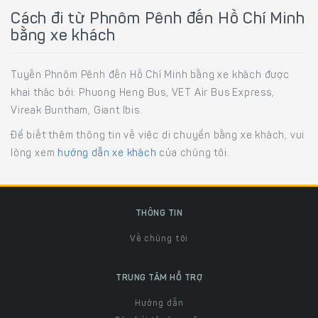
Cách đi từ Phnôm Pênh đến Hồ Chí Minh
bằng xe khách
Tuyến Phnôm Pênh đến Hồ Chí Minh bằng xe khách được
khai thác bởi: Phuong Heng Bus, VET Air Bus Express,
Vireak Buntham, Giant Ibis.
Để biết thêm thông tin về việc di chuyển bằng xe khách, vui
lòng xem
hướng dẫn xe khách
của chúng tôi.
THÔNG TIN
Về chúng tôi
TRUNG TÂM HỖ TRỢ
Hướng dẫn