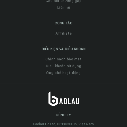
Câu hỏi thường gặp
Liên hệ
CỘNG TÁC
Affiliate
ĐIỀU KIỆN VÀ ĐIỀU KHOẢN
Chính sách bảo mật
Điều khoản sử dụng
Quy chế hoạt động
CÔNG TY
Baolau Co Ltd, 0313838015, Việt Nam