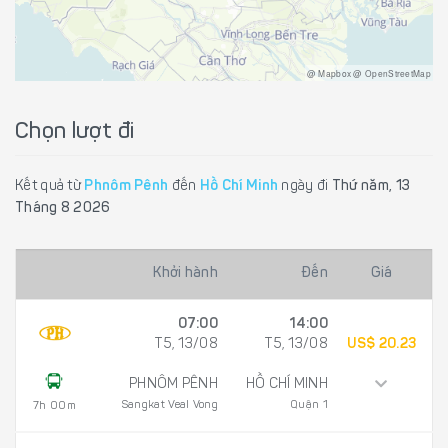
@ Mapbox @ OpenStreetMap
Chọn lượt đi
Kết quả từ
Phnôm Pênh
đến
Hồ Chí Minh
ngày đi
Thứ năm, 13
Tháng 8 2026
Khởi hành
Đến
Giá
07:00
14:00
T5, 13/08
T5, 13/08
US$ 20.23
PHNÔM PÊNH
HỒ CHÍ MINH
Sangkat Veal Vong
Quận 1
7h 00m