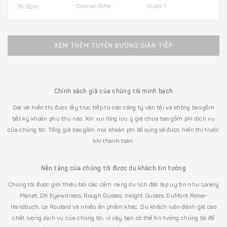
Cannon Rifle
Quận 1
7h 30m
XEM THÊM TUYẾN ĐƯỜNG GIÁN TIẾP
Chính sách giá của chúng tôi minh bạch
Giá vé hiển thị được lấy trực tiếp từ các công ty vận tải và không bao gồm
bất kỳ khoản phụ thu nào. Xin vui lòng lưu ý giá chưa bao gồm phí dịch vụ
của chúng tôi. Tổng giá bao gồm mọi khoản phí bổ sung sẽ được hiển thị trước
khi thanh toán.
Nền tảng của chúng tôi được du khách tin tưởng
Chúng tôi được giới thiệu bởi các cẩm nang du lịch độc lập uy tín như Lonely
Planet, DK Eyewitness, Rough Guides, Insight Guides, DuMont Reise-
Handbuch, Le Routard và nhiều ấn phẩm khác. Du khách luôn đánh giá cao
chất lượng dịch vụ của chúng tôi, vì vậy bạn có thể tin tưởng chúng tôi để