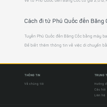
Vé từ Phú Quốc đến Băng Cốc có giá 2,012
Cách đi từ Phú Quốc đến Băng
Tuyến Phú Quốc đến Băng Cốc bằng máy bay 
Để biết thêm thông tin về việc di chuyển b
THÔNG TIN
TRUNG T
Về chúng tôi
Hướng 
Câu hỏi
Liên hệ