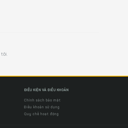
tôi.
ĐIỀU KIỆN VÀ ĐIỀU KHOẢN
Chính sách bảo mật
Điều khoản sử dụng
Quy chế hoạt động