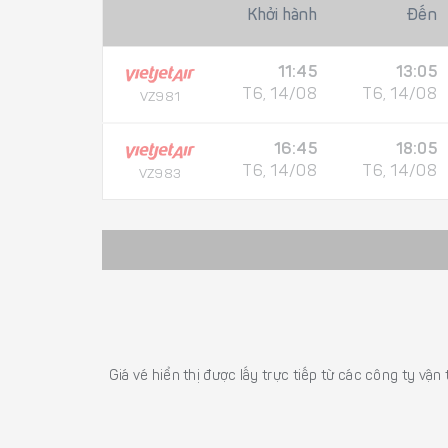
Khởi hành
Đến
11:45
13:05
T6, 14/08
T6, 14/08
VZ981
16:45
18:05
T6, 14/08
T6, 14/08
VZ983
Giá vé hiển thị được lấy trực tiếp từ các công ty vận