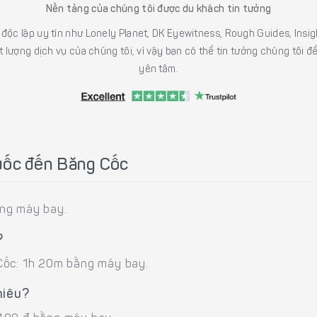
Nền tảng của chúng tôi được du khách tin tưởng
h độc lập uy tín như Lonely Planet, DK Eyewitness, Rough Guides, In
 lượng dịch vụ của chúng tôi, vì vậy bạn có thể tin tưởng chúng tôi đ
yên tâm.
uốc đến Băng Cốc
ằng máy bay.
?
Cốc: 1h 20m bằng máy bay.
hiêu?