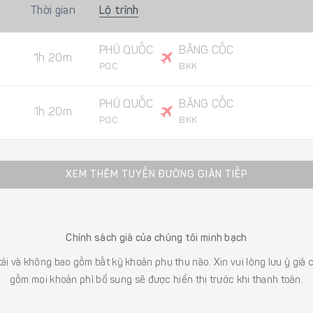
Thời gian
Lộ trình
PHÚ QUỐC
BĂNG CỐC
1h 20m
PQC
BKK
PHÚ QUỐC
BĂNG CỐC
1h 20m
PQC
BKK
XEM THÊM TUYẾN ĐƯỜNG GIÁN TIẾP
Chính sách giá của chúng tôi minh bạch
 tải và không bao gồm bất kỳ khoản phụ thu nào. Xin vui lòng lưu ý gi
gồm mọi khoản phí bổ sung sẽ được hiển thị trước khi thanh toán.