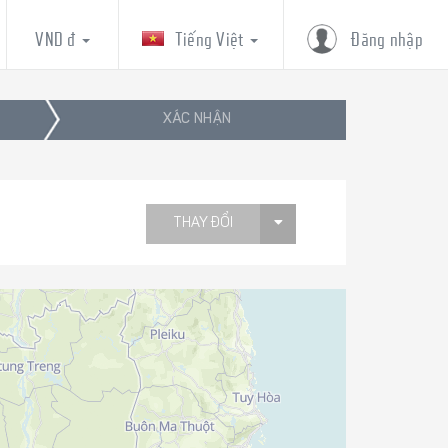
VND đ
Tiếng Việt
Đăng nhập
XÁC NHẬN
THAY ĐỔI