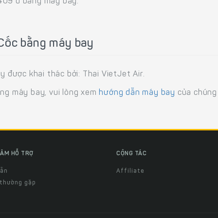
,409 đ bằng máy bay.
 Cốc bằng máy bay
được khai thác bởi: Thai VietJet Air.
ằng máy bay, vui lòng xem
hướng dẫn máy bay
của chúng 
ÂM HỖ TRỢ
CỘNG TÁC
dẫn
Affiliate
 thường gặp