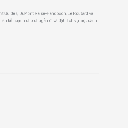
sight Guides, DuMont Reise-Handbuch, Le Routard và
ể lên kế hoạch cho chuyến đi và đặt dịch vụ một cách