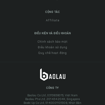
CỘNG TÁC
Affiliate
ĐIỀU KIỆN VÀ ĐIỀU KHOẢN
Chính sách bảo mật
Điều khoản sử dụng
Quy chế hoạt động
CÔNG TY
Baolau Co Ltd, 0313838015, Việt Nam
Baolau Pte Ltd, 201434204K, Singapore
Boeki Up Co Ltd, 5140001101308, Nhật Bản