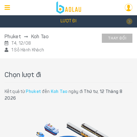
LƯỢT ĐI
Phuket
Koh Tao
THAY ĐỔI
T4, 12/08
1 Số Hành Khách
Chọn lượt đi
Kết quả từ
Phuket
đến
Koh Tao
ngày đi
Thứ tư, 12 Tháng 8
2026