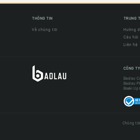
THÔNG TIN
TRUNG T
Về chúng tôi
Hướng 
Câu hỏi
Liên hệ
CÔNG TY
Baolau C
Baolau P
Boeki Up
Chúng tôi