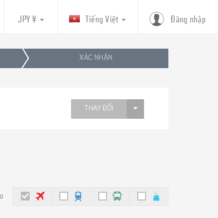
JPY ¥
Tiếng Việt
Đăng nhập
XÁC NHẬN
THAY ĐỔI
eo