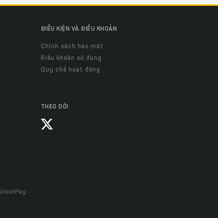
ĐIỀU KIỆN VÀ ĐIỀU KHOẢN
Chính sách bảo mật
Điều khoản sử dụng
Quy chế hoạt động
THEO DÕI
 UnionPay.