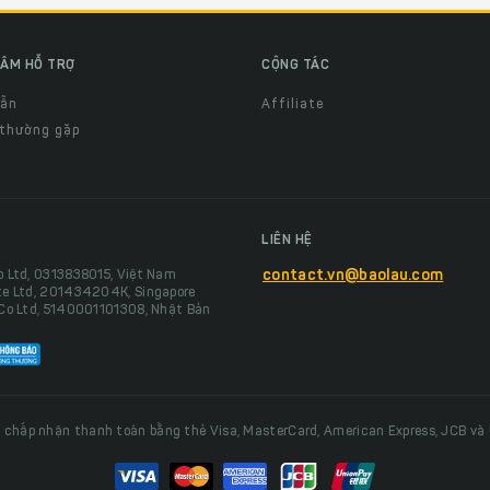
ÂM HỖ TRỢ
CỘNG TÁC
dẫn
Affiliate
 thường gặp
LIÊN HỆ
o Ltd, 0313838015, Việt Nam
contact.vn@baolau.com
te Ltd, 201434204K, Singapore
 Co Ltd, 5140001101308, Nhật Bản
 chấp nhận thanh toán bằng thẻ Visa, MasterCard, American Express, JCB và