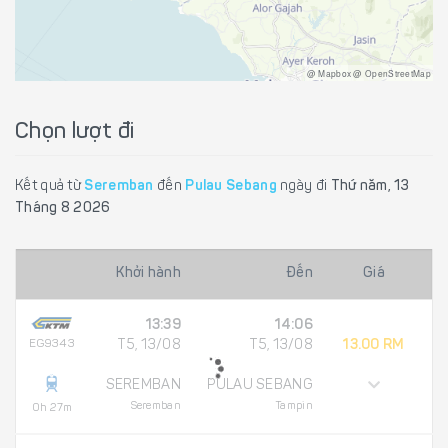
@ Mapbox @ OpenStreetMap
Chọn lượt đi
Kết quả từ
Seremban
đến
Pulau Sebang
ngày đi
Thứ năm, 13
Tháng 8 2026
Khởi hành
Đến
Giá
13:39
14:06
EG9343
T5, 13/08
T5, 13/08
13.00 RM
SEREMBAN
PULAU SEBANG
Seremban
Tampin
0h 27m