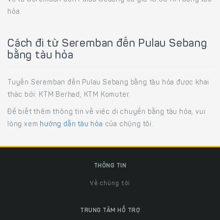
hỏa.
Cách đi từ Seremban đến Pulau Sebang
bằng tàu hỏa
Tuyến Seremban đến Pulau Sebang bằng tàu hỏa được khai
thác bởi: KTM Berhad, KTM Komuter.
Để biết thêm thông tin về việc di chuyển bằng tàu hỏa, vui
lòng xem
hướng dẫn tàu hỏa
của chúng tôi.
THÔNG TIN
Về chúng tôi
TRUNG TÂM HỖ TRỢ