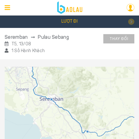
LƯỢT ĐI
Seremban
Pulau Sebang
THAY ĐỔI
T5, 13/08
1 Số Hành Khách