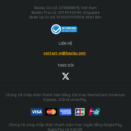
Baolau Co Ltd, 0313838015, Việt Nam
Baolau Pte Ltd, 201434204K, Singapore
Boeki Up Co Ltd, 5140001101308, Nhật Bản
LIÊN HỆ
contact.vn@baolau.com
THEO DÕI
Chúng tôi chấp nhận thanh toán bằng thẻ Visa, MasterCard, American
Express, JCB và UnionPay.
Chúng tôi cũng chấp nhận thanh toán trực tuyến bằng Google Pay,
Apple Pay và VietQR.