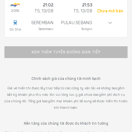
21:02
21:53
2055
T5, 13/08
T5, 13/08
Chưa mở bán
SEREMBAN
PULAU SEBANG
Seremban
Tampin
0h 51m
XEM THÊM TUYẾN ĐƯỜNG GIÁN TIẾP
Chính sách giá của chúng tôi minh bạch
Giá vé hiển thị được lấy trực tiếp từ các công ty vận tải và không bao gồm
bất kỳ khoản phụ thu nào. Xin vui lòng lưu ý giá chưa bao gồm phí dịch vụ
của chúng tôi. Tổng giá bao gồm mọi khoản phí bổ sung sẽ được hiển thị trước
khi thanh toán.
Nền tảng của chúng tôi được du khách tin tưởng