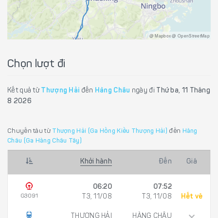
@ Mapbox @ OpenStreetMap
Chọn lượt đi
Kết quả từ
Thượng Hải
đến
Hàng Châu
ngày đi
Thứ ba, 11 Tháng
8 2026
Chuyến tàu từ
Thượng Hải (Ga Hồng Kiều Thượng Hải)
đến
Hàng
Châu (Ga Hàng Châu Tây)
Khởi hành
Đến
Giá
06:20
07:52
G3091
T3, 11/08
T3, 11/08
Hết vé
THƯỢNG HẢI
HÀNG CHÂU