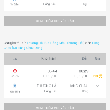
Hồng Kiều
Tây
1h 32m
XEM THÊM CHUYẾN TÀU
Chuyến tàu từ
Thượng Hải (Ga Hồng Kiều Thượng Hải)
đến
Hàng
Châu (Ga Hàng Châu Đông)
Khởi hành
Đến
Giá
05:44
06:29
G4917
T3, 11/08
T3, 11/08
118 元
THƯỢNG HẢI
HÀNG CHÂU
Hồng Kiều
Đông
0h 45m
XEM THÊM CHUYẾN TÀU