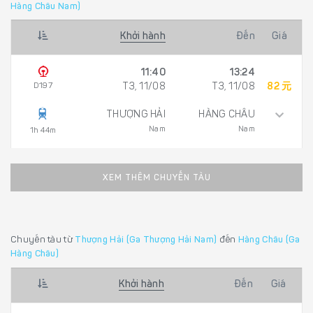
Hàng Châu Nam)
Khởi hành
Đến
Giá
11:40
13:24
D197
T3, 11/08
T3, 11/08
82 元
THƯỢNG HẢI
HÀNG CHÂU
Nam
Nam
1h 44m
XEM THÊM CHUYẾN TÀU
Chuyến tàu từ
Thượng Hải (Ga Thượng Hải Nam)
đến
Hàng Châu (Ga
Hàng Châu)
Khởi hành
Đến
Giá