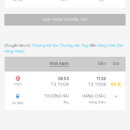
1h 11m
XEM THÊM CHUYẾN TÀU
Chuyến tàu từ
Thượng Hải (Ga Thượng Hải Tây)
đến
Hàng Châu (Ga
Hàng Châu)
Khởi hành
Đến
Giá
08:53
11:32
Y701
T3, 11/08
T3, 11/08
65 元
THƯỢNG HẢI
HÀNG CHÂU
Tây
Hàng Châu
2h 39m