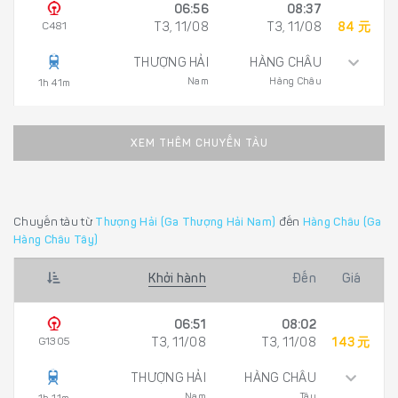
06:56
08:37
C481
T3, 11/08
T3, 11/08
84 元
THƯỢNG HẢI
HÀNG CHÂU
Nam
Hàng Châu
1h 41m
XEM THÊM CHUYẾN TÀU
Chuyến tàu từ
Thượng Hải (Ga Thượng Hải Nam)
đến
Hàng Châu (Ga
Hàng Châu Tây)
Khởi hành
Đến
Giá
06:51
08:02
G1305
T3, 11/08
T3, 11/08
143 元
THƯỢNG HẢI
HÀNG CHÂU
Nam
Tây