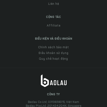
Liên hệ
CỘNG TÁC
Affiliate
ĐIỀU KIỆN VÀ ĐIỀU KHOẢN
Chính sách bảo mật
Điều khoản sử dụng
Quy chế hoạt động
CÔNG TY
Baolau Co Ltd, 0313838015, Việt Nam
Baolau Pte Ltd, 201434204K, Singapore