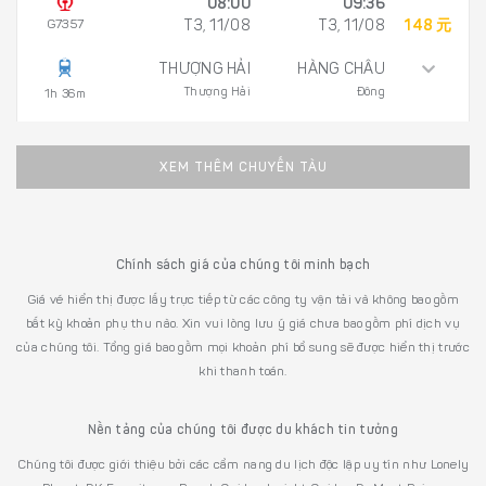
08:00
09:36
G7357
T3, 11/08
T3, 11/08
148 元
THƯỢNG HẢI
HÀNG CHÂU
Thượng Hải
Đông
1h 36m
XEM THÊM CHUYẾN TÀU
Chính sách giá của chúng tôi minh bạch
Giá vé hiển thị được lấy trực tiếp từ các công ty vận tải và không bao gồm
bất kỳ khoản phụ thu nào. Xin vui lòng lưu ý giá chưa bao gồm phí dịch vụ
của chúng tôi. Tổng giá bao gồm mọi khoản phí bổ sung sẽ được hiển thị trước
khi thanh toán.
Nền tảng của chúng tôi được du khách tin tưởng
Chúng tôi được giới thiệu bởi các cẩm nang du lịch độc lập uy tín như Lonely