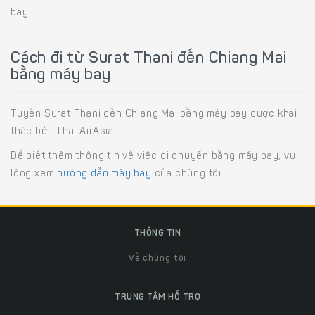
bay.
Cách đi từ Surat Thani đến Chiang Mai
bằng máy bay
Tuyến Surat Thani đến Chiang Mai bằng máy bay được khai
thác bởi: Thai AirAsia.
Để biết thêm thông tin về việc di chuyển bằng máy bay, vui
lòng xem
hướng dẫn máy bay
của chúng tôi.
THÔNG TIN
Về chúng tôi
TRUNG TÂM HỖ TRỢ