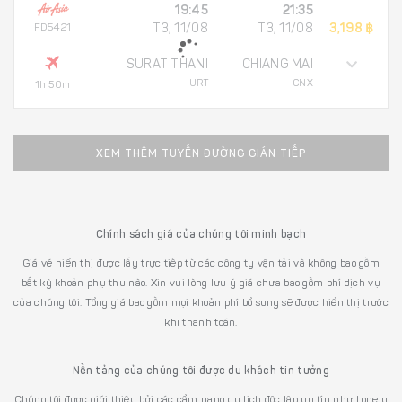
19:45
21:35
FD5421
T3, 11/08
T3, 11/08
3,198 ฿
SURAT THANI
CHIANG MAI
URT
CNX
1h 50m
XEM THÊM TUYẾN ĐƯỜNG GIÁN TIẾP
Chính sách giá của chúng tôi minh bạch
Giá vé hiển thị được lấy trực tiếp từ các công ty vận tải và không bao gồm
bất kỳ khoản phụ thu nào. Xin vui lòng lưu ý giá chưa bao gồm phí dịch vụ
của chúng tôi. Tổng giá bao gồm mọi khoản phí bổ sung sẽ được hiển thị trước
khi thanh toán.
Nền tảng của chúng tôi được du khách tin tưởng
Chúng tôi được giới thiệu bởi các cẩm nang du lịch độc lập uy tín như Lonely