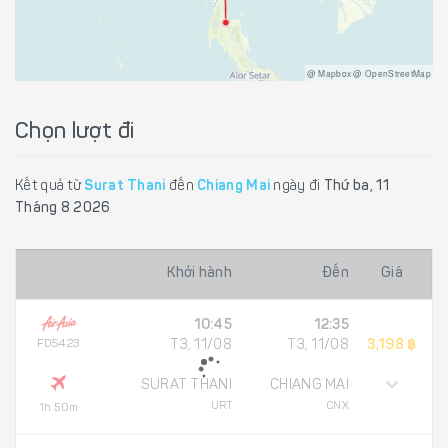
@ Mapbox @ OpenStreetMap
Chọn lượt đi
Kết quả từ
Surat Thani
đến
Chiang Mai
ngày đi
Thứ ba, 11
Tháng 8 2026
Khởi hành
Đến
Giá
10:45
12:35
FD5423
T3, 11/08
T3, 11/08
3,198 ฿
SURAT THANI
CHIANG MAI
URT
CNX
1h 50m