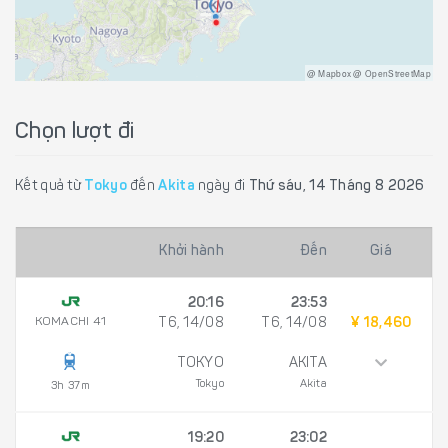
@ Mapbox @ OpenStreetMap
Chọn lượt đi
Kết quả từ
Tokyo
đến
Akita
ngày đi
Thứ sáu, 14 Tháng 8 2026
Khởi hành
Đến
Giá
20:16
23:53
KOMACHI 41
T6, 14/08
T6, 14/08
¥ 18,460
TOKYO
AKITA
Tokyo
Akita
3h 37m
19:20
23:02