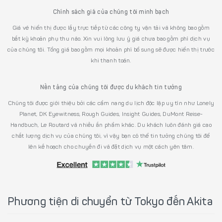
Chính sách giá của chúng tôi minh bạch
Giá vé hiển thị được lấy trực tiếp từ các công ty vận tải và không bao gồm
bất kỳ khoản phụ thu nào. Xin vui lòng lưu ý giá chưa bao gồm phí dịch vụ
của chúng tôi. Tổng giá bao gồm mọi khoản phí bổ sung sẽ được hiển thị trước
khi thanh toán.
Nền tảng của chúng tôi được du khách tin tưởng
Chúng tôi được giới thiệu bởi các cẩm nang du lịch độc lập uy tín như Lonely
Planet, DK Eyewitness, Rough Guides, Insight Guides, DuMont Reise-
Handbuch, Le Routard và nhiều ấn phẩm khác. Du khách luôn đánh giá cao
chất lượng dịch vụ của chúng tôi, vì vậy bạn có thể tin tưởng chúng tôi để
lên kế hoạch cho chuyến đi và đặt dịch vụ một cách yên tâm.
Phương tiện di chuyển từ Tokyo đến Akita