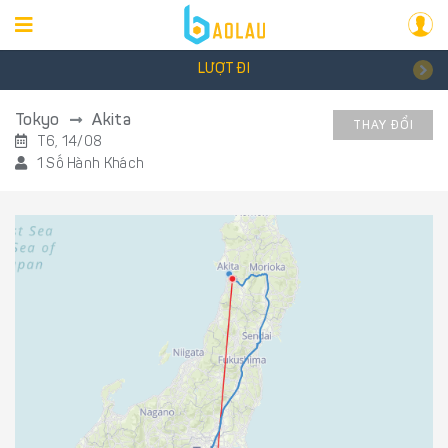
LƯỢT ĐI
Tokyo
Akita
THAY ĐỔI
T6, 14/08
1 Số Hành Khách