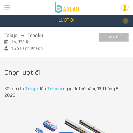
LƯỢT ĐI
Tokyo
Tohoku
THAY ĐỔI
T5, 13/08
1 Số Hành Khách
Chọn lượt đi
Kết quả từ
Tokyo
đến
Tohoku
ngày đi
Thứ năm, 13 Tháng 8
2026