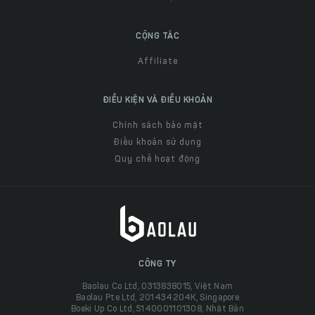
CỘNG TÁC
Affiliate
ĐIỀU KIỆN VÀ ĐIỀU KHOẢN
Chính sách bảo mật
Điều khoản sử dụng
Quy chế hoạt động
CÔNG TY
Baolau Co Ltd, 0313838015, Việt Nam
Baolau Pte Ltd, 201434204K, Singapore
Boeki Up Co Ltd, 5140001101308, Nhật Bản