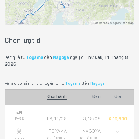
@ Mapbox @ OpenStreetMap
Chọn lượt đi
Kết quả từ
Toyama
đến
Nagoya
ngày đi
Thứ sáu, 14 Tháng 8
2026
Vé tàu có sẵn cho chuyến đi từ
Toyama
đến
Nagoya
Khởi hành
Đến
Giá
PASS
T6, 14/08
T3, 18/08
¥ 19,800
TOYAMA
NAGOYA
Tất cả các Ga
Tất cả các Ga
5 ngày