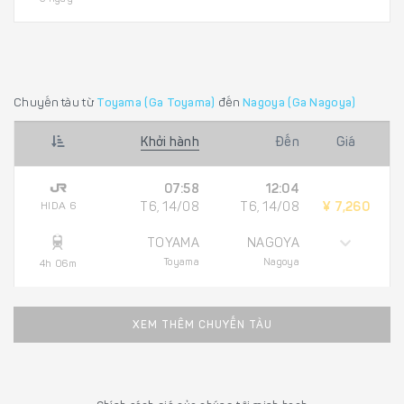
Chuyến tàu từ
Toyama (Ga Toyama)
đến
Nagoya (Ga Nagoya)
Khởi hành
Đến
Giá
07:58
12:04
HIDA 6
T6, 14/08
T6, 14/08
¥ 7,260
TOYAMA
NAGOYA
Toyama
Nagoya
4h 06m
XEM THÊM CHUYẾN TÀU