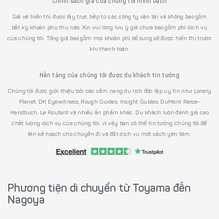
Chính sách giá của chúng tôi minh bạch
Giá vé hiển thị được lấy trực tiếp từ các công ty vận tải và không bao gồm
bất kỳ khoản phụ thu nào. Xin vui lòng lưu ý giá chưa bao gồm phí dịch vụ
của chúng tôi. Tổng giá bao gồm mọi khoản phí bổ sung sẽ được hiển thị trước
khi thanh toán.
Nền tảng của chúng tôi được du khách tin tưởng
Chúng tôi được giới thiệu bởi các cẩm nang du lịch độc lập uy tín như Lonely
Planet, DK Eyewitness, Rough Guides, Insight Guides, DuMont Reise-
Handbuch, Le Routard và nhiều ấn phẩm khác. Du khách luôn đánh giá cao
chất lượng dịch vụ của chúng tôi, vì vậy bạn có thể tin tưởng chúng tôi để
lên kế hoạch cho chuyến đi và đặt dịch vụ một cách yên tâm.
Phương tiện di chuyển từ Toyama đến
Nagoya