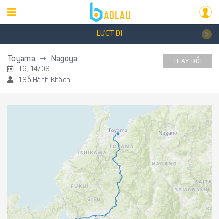
LƯỢT ĐI
Toyama
Nagoya
THAY ĐỔI
T6, 14/08
1 Số Hành Khách