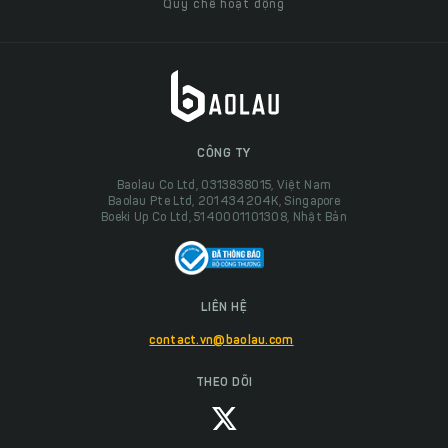
Quy chế hoạt động
CÔNG TY
Baolau Co Ltd, 0313838015, Việt Nam
Baolau Pte Ltd, 201434204K, Singapore
Boeki Up Co Ltd, 5140001101308, Nhật Bản
LIÊN HỆ
contact.vn@baolau.com
THEO DÕI