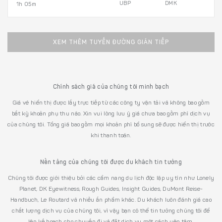
UBP
DMK
1h 05m
XEM THÊM TUYẾN ĐƯỜNG GIÁN TIẾP
Chính sách giá của chúng tôi minh bạch
Giá vé hiển thị được lấy trực tiếp từ các công ty vận tải và không bao gồm
bất kỳ khoản phụ thu nào. Xin vui lòng lưu ý giá chưa bao gồm phí dịch vụ
của chúng tôi. Tổng giá bao gồm mọi khoản phí bổ sung sẽ được hiển thị trước
khi thanh toán.
Nền tảng của chúng tôi được du khách tin tưởng
Chúng tôi được giới thiệu bởi các cẩm nang du lịch độc lập uy tín như Lonely
Planet, DK Eyewitness, Rough Guides, Insight Guides, DuMont Reise-
Handbuch, Le Routard và nhiều ấn phẩm khác. Du khách luôn đánh giá cao
chất lượng dịch vụ của chúng tôi, vì vậy bạn có thể tin tưởng chúng tôi để
lên kế hoạch cho chuyến đi và đặt dịch vụ một cách yên tâm.