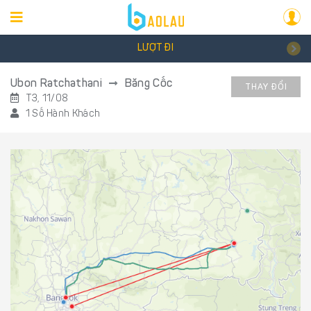
LƯỢT ĐI
Ubon Ratchathani
Băng Cốc
THAY ĐỔI
T3, 11/08
1 Số Hành Khách