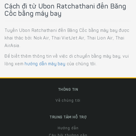
Cách đi từ Ubon Ratchathani đến Băng
Cốc bằng máy bay
Tuyến Ubon Ratchathani đến Băng Cốc bằng máy bay được
khai thác bởi: Nok Air, Thai VietJet Air, Thai Lion Air, Thai
AirAsia.
Để biết thêm thông tin về việc di chuyển bằng máy bay, vui
lòng xem
hướng dẫn máy bay
của chúng tôi.
THÔNG TIN
Về chúng tôi
TRUNG TÂM HỖ TRỢ
Hướng dẫn
Câu hỏi thường gặp