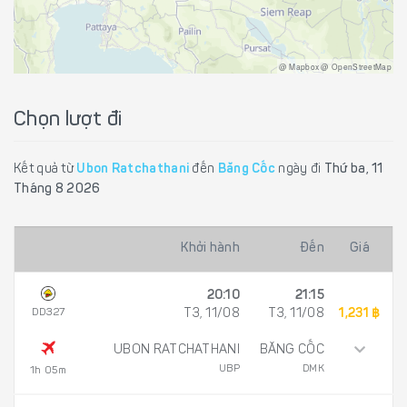
@ Mapbox @ OpenStreetMap
Chọn lượt đi
Kết quả từ
Ubon Ratchathani
đến
Băng Cốc
ngày đi
Thứ ba, 11
Tháng 8 2026
Khởi hành
Đến
Giá
20:10
21:15
DD327
T3, 11/08
T3, 11/08
1,231 ฿
UBON RATCHATHANI
BĂNG CỐC
UBP
DMK
1h 05m