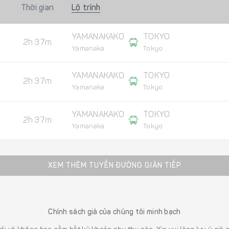
Thời gian
Lộ trình
YAMANAKAKO
TOKYO
2h 37m
Yamanaka
Tokyo
YAMANAKAKO
TOKYO
2h 37m
Yamanaka
Tokyo
YAMANAKAKO
TOKYO
2h 37m
Yamanaka
Tokyo
XEM THÊM TUYẾN ĐƯỜNG GIÁN TIẾP
Chính sách giá của chúng tôi minh bạch