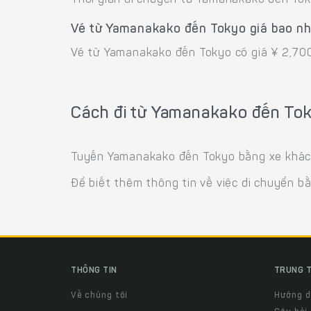
Thời gian di chuyển từ Yamanakako đến Tok
Vé từ Yamanakako đến Tokyo giá bao n
Vé từ Yamanakako đến Tokyo có giá ¥ 2,70
Cách đi từ Yamanakako đến To
Tuyến Yamanakako đến Tokyo bằng xe khách 
Để biết thêm thông tin về việc di chuyển b
THÔNG TIN
TRUNG T
Về chúng tôi
Hướng 