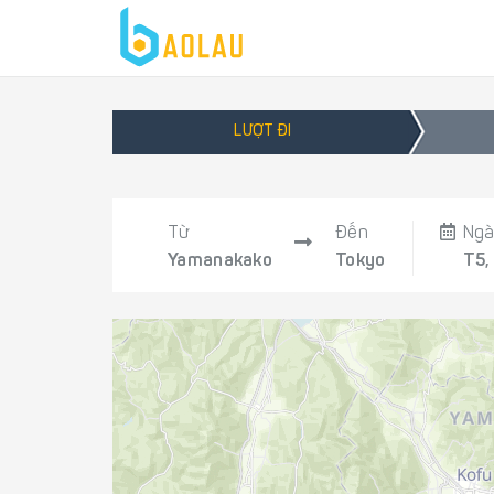
LƯỢT ĐI
Từ
Đến
Ngà
Yamanakako
Tokyo
T5,