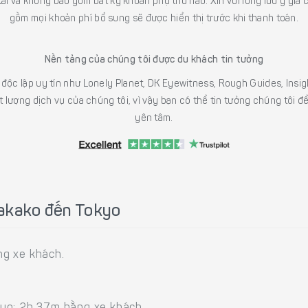
 tải và không bao gồm bất kỳ khoản phụ thu nào. Xin vui lòng lưu ý gi
gồm mọi khoản phí bổ sung sẽ được hiển thị trước khi thanh toán.
Nền tảng của chúng tôi được du khách tin tưởng
h độc lập uy tín như Lonely Planet, DK Eyewitness, Rough Guides, In
 lượng dịch vụ của chúng tôi, vì vậy bạn có thể tin tưởng chúng tôi đ
yên tâm.
nakako đến Tokyo
ng xe khách.
?