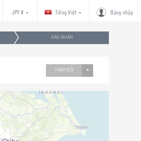
JPY ¥
Tiếng Việt
Đăng nhập
XÁC NHẬN
THAY ĐỔI