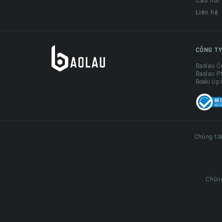
Câu hỏi
Liên hệ
CÔNG TY
Baolau C
Baolau P
Boeki Up
Chúng tôi
Chúng