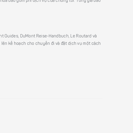
á chưa bao gồm phí dịch vụ của chúng tôi. Tổng giá bao
sight Guides, DuMont Reise-Handbuch, Le Routard và
ể lên kế hoạch cho chuyến đi và đặt dịch vụ một cách