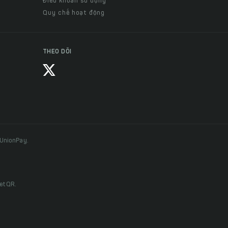
Điều khoản sử dụng
Quy chế hoạt động
THEO DÕI
 UnionPay.
ietQR.