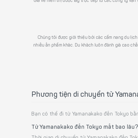
Giá vé hiển thị được lấy trực tiếp từ các công ty vận
Chúng tôi được giới thiệu bởi các cẩm nang du lịc
nhiều ấn phẩm khác. Du khách luôn đánh giá cao chất
Phương tiện di chuyển từ Yama
Bạn có thể đi từ Yamanakako đến Tokyo bằ
Từ Yamanakako đến Tokyo mất bao lâu