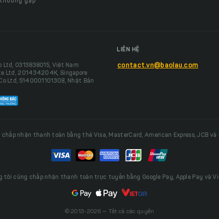
 thường gặp
LIÊN HỆ
o Ltd, 0313838015, Việt Nam
contact.vn@baolau.com
te Ltd, 201434204K, Singapore
 Co Ltd, 5140001101308, Nhật Bản
 chấp nhận thanh toán bằng thẻ Visa, MasterCard, American Express, JCB và
 tôi cũng chấp nhận thanh toán trực tuyến bằng Google Pay, Apple Pay và V
© 2013-2026 — Tất cả các quyền