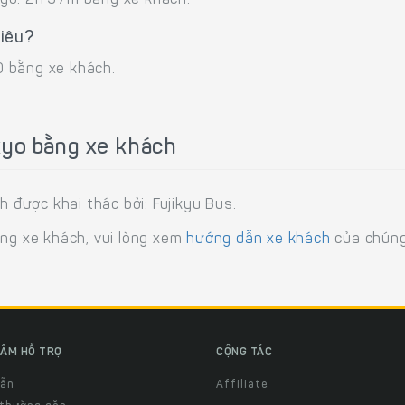
yo: 2h 37m bằng xe khách.
hiêu?
0 bằng xe khách.
kyo bằng xe khách
được khai thác bởi: Fujikyu Bus.
ằng xe khách, vui lòng xem
hướng dẫn xe khách
của chúng
ÂM HỖ TRỢ
CỘNG TÁC
dẫn
Affiliate