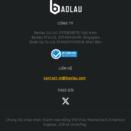
CÔNG TY
Baolau Co Ltd, 0313838015, Việt Nam
Baolau Pte Ltd, 201434204K, Singapore
Boeki Up Co Ltd, 5140001101308, Nhật Bản
LIÊN HỆ
contact.vn@baolau.com
THEO DÕI
Chúng tôi chấp nhận thanh toán bằng thẻ Visa, MasterCard, American
Express, JCB và UnionPay.