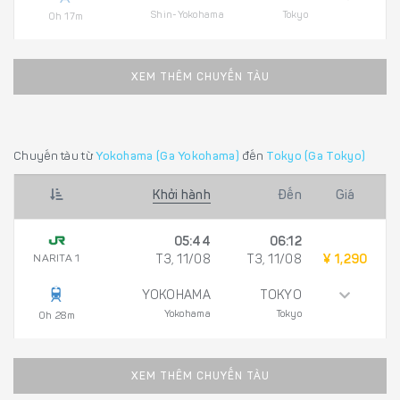
Shin-Yokohama
Tokyo
0h 17m
XEM THÊM CHUYẾN TÀU
Chuyến tàu từ
Yokohama (Ga Yokohama)
đến
Tokyo (Ga Tokyo)
Khởi hành
Đến
Giá
05:44
06:12
NARITA 1
T3, 11/08
T3, 11/08
¥ 1,290
YOKOHAMA
TOKYO
Yokohama
Tokyo
0h 28m
XEM THÊM CHUYẾN TÀU