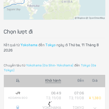
@ Mapbox @ OpenStreetMap
Chọn lượt đi
Kết quả từ
Yokohama
đến
Tokyo
ngày đi
Thứ ba, 11 Tháng 8
2026
Chuyến tàu từ
Yokohama (Ga Shin-Yokohama)
đến
Tokyo (Ga
Tokyo)
Khởi hành
Đến
Giá
06:49
07:06
KODAMA 900
T3, 11/08
T3, 11/08
¥ 1,380
YOKOHAMA
TOKYO