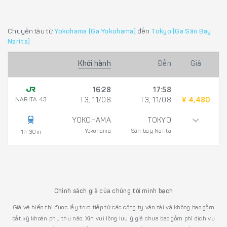
Chuyến tàu từ
Yokohama (Ga Yokohama)
đến
Tokyo (Ga Sân Bay
Narita)
Khởi hành
Đến
Giá
16:28
17:58
NARITA 43
T3, 11/08
T3, 11/08
¥ 4,480
YOKOHAMA
TOKYO
Yokohama
Sân bay Narita
1h 30m
Chính sách giá của chúng tôi minh bạch
Giá vé hiển thị được lấy trực tiếp từ các công ty vận tải và không bao gồm
bất kỳ khoản phụ thu nào. Xin vui lòng lưu ý giá chưa bao gồm phí dịch vụ