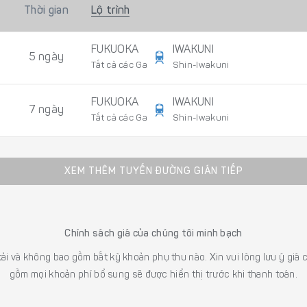
Thời gian
Lộ trình
FUKUOKA
IWAKUNI
5 ngày
Tất cả các Ga
Shin-Iwakuni
FUKUOKA
IWAKUNI
7 ngày
Tất cả các Ga
Shin-Iwakuni
XEM THÊM TUYẾN ĐƯỜNG GIÁN TIẾP
Chính sách giá của chúng tôi minh bạch
 tải và không bao gồm bất kỳ khoản phụ thu nào. Xin vui lòng lưu ý gi
gồm mọi khoản phí bổ sung sẽ được hiển thị trước khi thanh toán.