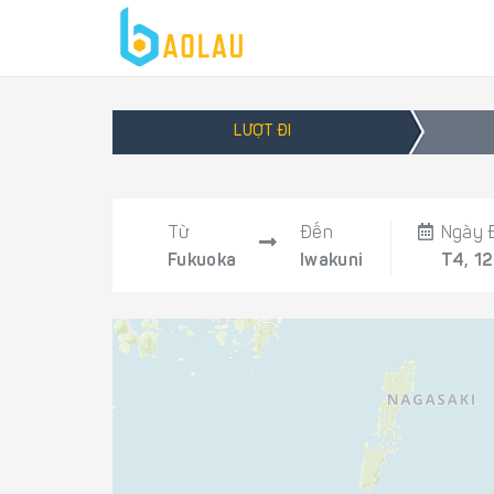
LƯỢT ĐI
Từ
Đến
Ngày 
Fukuoka
Iwakuni
T4, 1