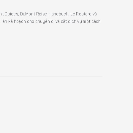
sight Guides, DuMont Reise-Handbuch, Le Routard và
ể lên kế hoạch cho chuyến đi và đặt dịch vụ một cách