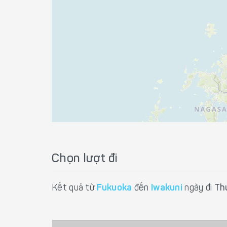
Chọn lượt đi
Kết quả từ
Fukuoka
đến
Iwakuni
ngày đi
Th