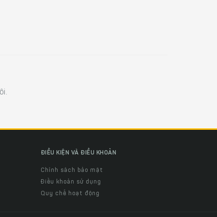
i.
ĐIỀU KIỆN VÀ ĐIỀU KHOẢN
Chính sách bảo mật
Điều khoản sử dụng
Quy chế hoạt động