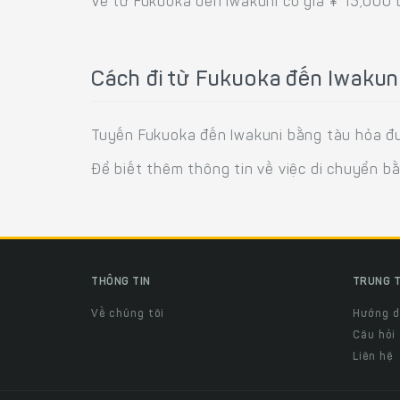
Vé từ Fukuoka đến Iwakuni có giá ¥ 15,000 
Cách đi từ Fukuoka đến Iwakun
Tuyến Fukuoka đến Iwakuni bằng tàu hỏa đư
Để biết thêm thông tin về việc di chuyển b
THÔNG TIN
TRUNG T
Về chúng tôi
Hướng 
Câu hỏi
Liên hệ