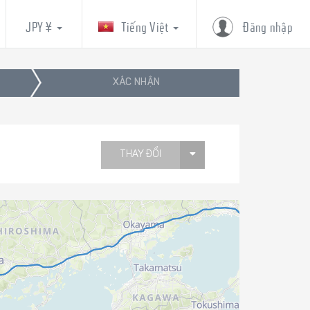
JPY ¥
Tiếng Việt
Đăng nhập
XÁC NHẬN
THAY ĐỔI