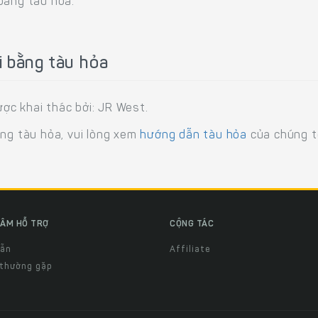
bằng tàu hỏa.
i bằng tàu hỏa
ợc khai thác bởi: JR West.
ằng tàu hỏa, vui lòng xem
hướng dẫn tàu hỏa
của chúng tô
ÂM HỖ TRỢ
CỘNG TÁC
dẫn
Affiliate
 thường gặp