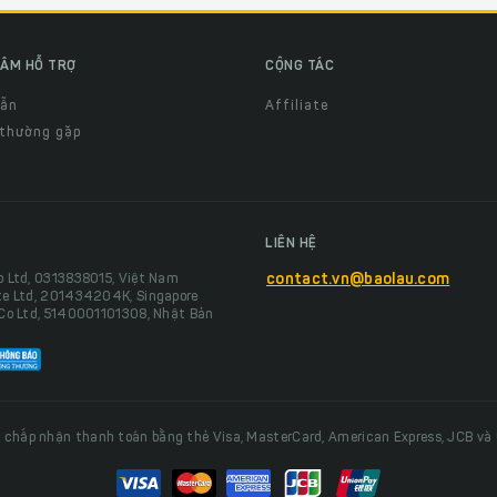
ÂM HỖ TRỢ
CỘNG TÁC
dẫn
Affiliate
 thường gặp
LIÊN HỆ
o Ltd, 0313838015, Việt Nam
contact.vn@baolau.com
te Ltd, 201434204K, Singapore
 Co Ltd, 5140001101308, Nhật Bản
 chấp nhận thanh toán bằng thẻ Visa, MasterCard, American Express, JCB và