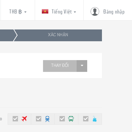
THB ฿
Tiếng Việt
Đăng nhập
XÁC NHẬN
THAY ĐỔI
eo