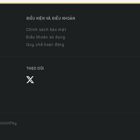
ĐIỀU KIỆN VÀ ĐIỀU KHOẢN
Chính sách bảo mật
Điều khoản sử dụng
Quy chế hoạt động
THEO DÕI
 UnionPay.