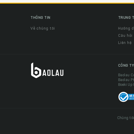
THÔNG TIN
TRUNG T
Về chúng tôi
Hướng 
Câu hỏi
Liên hệ
CÔNG TY
Baolau C
Baolau P
Boeki Up
Chúng tôi