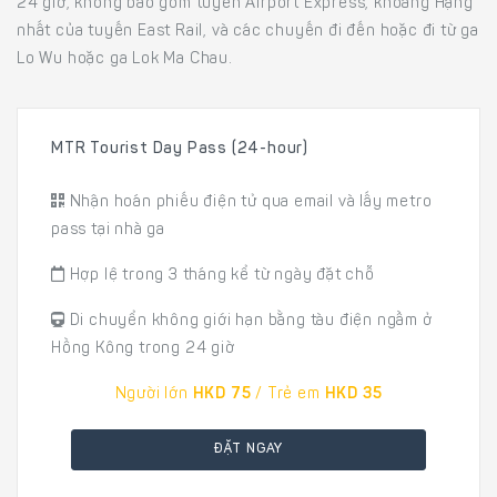
24 giờ, không bao gồm tuyến Airport Express, khoang Hạng
nhất của tuyến East Rail, và các chuyến đi đến hoặc đi từ ga
Lo Wu hoặc ga Lok Ma Chau.
MTR Tourist Day Pass (24-hour)
Nhận hoán phiếu điện tử qua email và lấy metro
pass tại nhà ga
Hợp lệ trong 3 tháng kể từ ngày đặt chỗ
Di chuyển không giới hạn bằng tàu điện ngầm ở
Hồng Kông trong 24 giờ
Người lớn
HKD 75
/ Trẻ em
HKD 35
ĐẶT NGAY