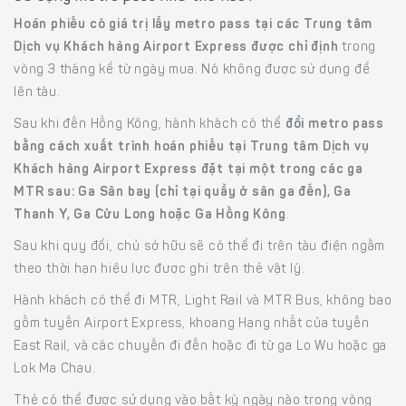
Hoán phiếu có giá trị lấy metro pass tại các Trung tâm
Dịch vụ Khách hàng Airport Express được chỉ định
trong
vòng 3 tháng kể từ ngày mua. Nó không được sử dụng để
lên tàu.
Sau khi đến Hồng Kông, hành khách có thể
đổi metro pass
bằng cách xuất trình hoán phiếu tại Trung tâm Dịch vụ
Khách hàng Airport Express đặt tại một trong các ga
MTR sau: Ga Sân bay (chỉ tại quầy ở sân ga đến), Ga
Thanh Y, Ga Cửu Long hoặc Ga Hồng Kông
.
Sau khi quy đổi, chủ sở hữu sẽ có thể đi trên tàu điện ngầm
theo thời hạn hiệu lực được ghi trên thẻ vật lý.
Hành khách có thể đi MTR, Light Rail và MTR Bus, không bao
gồm tuyến Airport Express, khoang Hạng nhất của tuyến
East Rail, và các chuyến đi đến hoặc đi từ ga Lo Wu hoặc ga
Lok Ma Chau.
Thẻ có thể được sử dụng vào bất kỳ ngày nào trong vòng