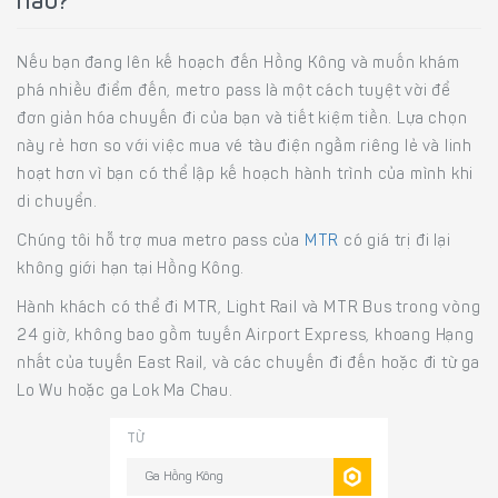
nào?
Nếu bạn đang lên kế hoạch đến Hồng Kông và muốn khám
phá nhiều điểm đến, metro pass là một cách tuyệt vời để
đơn giản hóa chuyến đi của bạn và tiết kiệm tiền. Lựa chọn
này rẻ hơn so với việc mua vé tàu điện ngầm riêng lẻ và linh
hoạt hơn vì bạn có thể lập kế hoạch hành trình của mình khi
di chuyển.
Chúng tôi hỗ trợ mua metro pass của
MTR
có giá trị đi lại
không giới hạn tại Hồng Kông.
Hành khách có thể đi MTR, Light Rail và MTR Bus trong vòng
24 giờ, không bao gồm tuyến Airport Express, khoang Hạng
nhất của tuyến East Rail, và các chuyến đi đến hoặc đi từ ga
Lo Wu hoặc ga Lok Ma Chau.