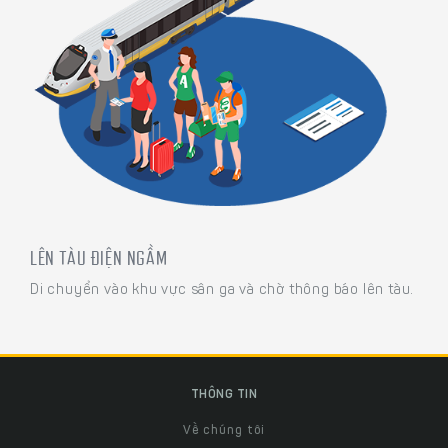
LÊN TÀU ĐIỆN NGẦM
Di chuyển vào khu vực sân ga và chờ thông báo lên tàu.
THÔNG TIN
Về chúng tôi