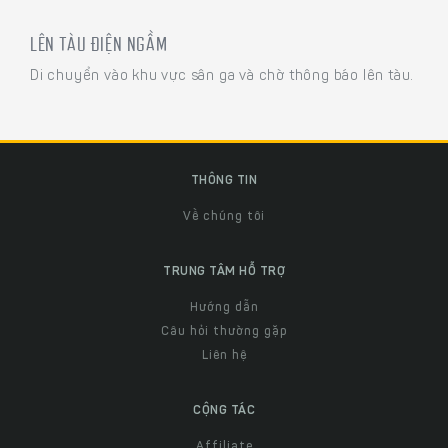
LÊN TÀU ĐIỆN NGẦM
Di chuyển vào khu vực sân ga và chờ thông báo lên tàu.
THÔNG TIN
Về chúng tôi
TRUNG TÂM HỖ TRỢ
Hướng dẫn
Câu hỏi thường gặp
Liên hệ
CỘNG TÁC
Affiliate