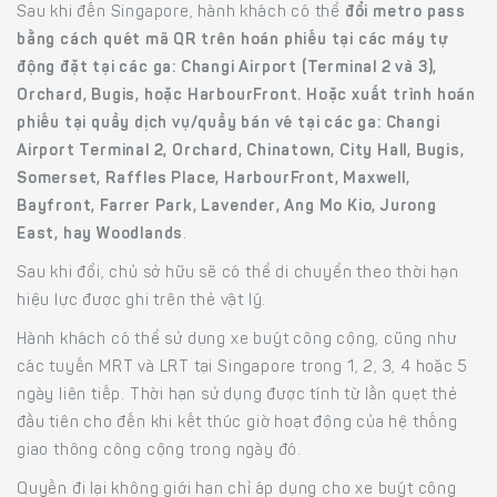
Sau khi đến Singapore, hành khách có thể
đổi metro pass
bằng cách quét mã QR trên hoán phiếu tại các máy tự
động đặt tại các ga: Changi Airport (Terminal 2 và 3),
Orchard, Bugis, hoặc HarbourFront. Hoặc xuất trình hoán
phiếu tại quầy dịch vụ/quầy bán vé tại các ga: Changi
Airport Terminal 2, Orchard, Chinatown, City Hall, Bugis,
Somerset, Raffles Place, HarbourFront, Maxwell,
Bayfront, Farrer Park, Lavender, Ang Mo Kio, Jurong
East, hay Woodlands
.
Sau khi đổi, chủ sở hữu sẽ có thể di chuyển theo thời hạn
hiệu lực được ghi trên thẻ vật lý.
Hành khách có thể sử dụng xe buýt công cộng, cũng như
các tuyến MRT và LRT tại Singapore trong 1, 2, 3, 4 hoặc 5
ngày liên tiếp. Thời hạn sử dụng được tính từ lần quẹt thẻ
đầu tiên cho đến khi kết thúc giờ hoạt động của hệ thống
giao thông công cộng trong ngày đó.
Quyền đi lại không giới hạn chỉ áp dụng cho xe buýt công