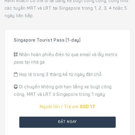
Hành khách có thể đi lại bằng xe buýt công cộng, cũng như
các tuyến MRT và LRT tại Singapore trong 1, 2, 3, 4 hoặc 5
ngày liên tiếp.
Singapore Tourist Pass (1-day)
Nhận hoán phiếu điện tử qua email và lấy metro
pass tại nhà ga
Hợp lệ trong 3 tháng kể từ ngày đặt chỗ
Di chuyển không giới hạn bằng xe buýt công
cộng, MRT và LRT ở Singapore trong 1 ngày
Người lớn / Trẻ em
SGD 17
ĐẶT NGAY