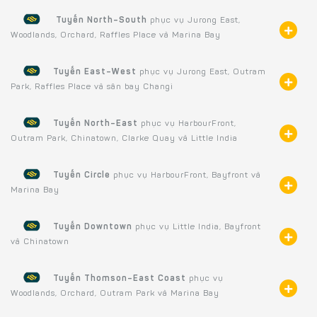
Tuyến North–South
phục vụ Jurong East,
Woodlands, Orchard, Raffles Place và Marina Bay
Tuyến East–West
phục vụ Jurong East, Outram
Park, Raffles Place và sân bay Changi
Tuyến North–East
phục vụ HarbourFront,
Outram Park, Chinatown, Clarke Quay và Little India
Tuyến Circle
phục vụ HarbourFront, Bayfront và
Marina Bay
Tuyến Downtown
phục vụ Little India, Bayfront
và Chinatown
Tuyến Thomson–East Coast
phục vụ
Woodlands, Orchard, Outram Park và Marina Bay