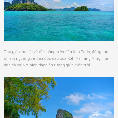
Thư giãn, bơi lội và tắm nắng trên đảo Koh Poda, đồng thời
chiêm ngưỡng vẻ đẹp độc đáo của Koh Ma Tang Ming, hòn
đảo đá vôi với hình dáng ấn tượng giữa biển trời.