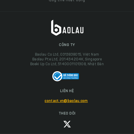
Quy chế hoạt động
CÔNG TY
Baolau Co Ltd, 0313838015, Việt Nam
Baolau Pte Ltd, 201434204K, Singapore
Boeki Up Co Ltd, 5140001101308, Nhật Bản
LIÊN HỆ
contact.vn@baolau.com
THEO DÕI