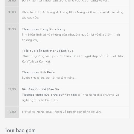
08:00
Đón khách từ khách sạn trong khu vực Krabi bằng xe van.
09:00
Khởi hành từ Ao Nang đi Hang Phra Nang và tham quan 4 đảo bằng
tàu cao tốc.
09:30
Tham quan Hang Phra Nang
.
Tìm hiểu lịch sử và những câu chuyện huyền bí về địa điểm linh
thiêng này.
Tiếp tục đến Koh Mor và Koh Tub
.
Chiêm ngưỡng và dạo bước trên dải cát tuyệt đẹp nối liền Koh Mor,
Koh Tub và Koh Kai.
Tham quan Koh Poda
.
Tự do thư giãn, bơi lội và tắm nắng.
12:30
Đến đảo Koh Kai (Đảo Gà)
.
Thưởng thức bữa trưa buffet nhẹ
tại nhà hàng địa phương và
nghỉ ngơi trên bãi biển.
15:00
Trở về Ao Nang, đưa khách về khách sạn bằng xe van.
Tour bao gồm