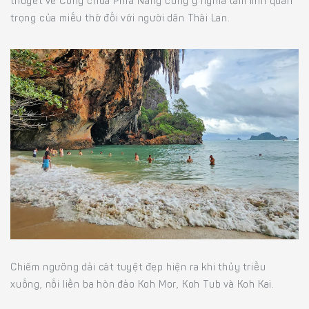
thuyết về Công chúa Phra Nang cùng ý nghĩa tâm linh quan
trọng của miếu thờ đối với người dân Thái Lan.
Chiêm ngưỡng dải cát tuyệt đẹp hiện ra khi thủy triều
xuống, nối liền ba hòn đảo Koh Mor, Koh Tub và Koh Kai.