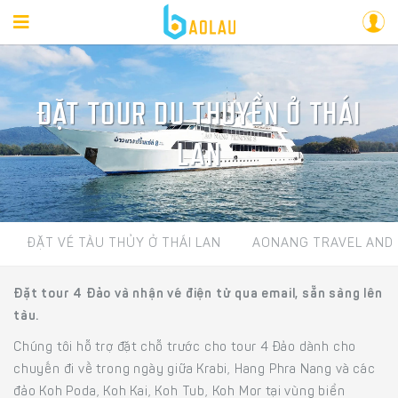
ĐẶT TOUR DU THUYỀN Ở THÁI
LAN
ĐẶT VÉ TÀU THỦY Ở THÁI LAN
AONANG TRAVEL AND
Đặt tour 4 Đảo và nhận vé điện tử qua email, sẵn sàng lên
tàu.
Chúng tôi hỗ trợ đặt chỗ trước cho tour 4 Đảo dành cho
chuyến đi về trong ngày giữa Krabi, Hang Phra Nang và các
đảo Koh Poda, Koh Kai, Koh Tub, Koh Mor tại vùng biển