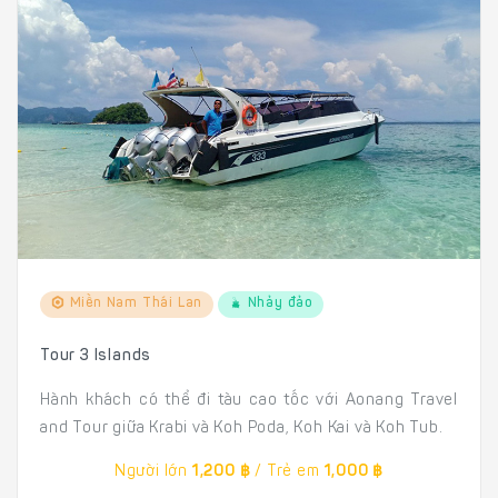
Miền Nam Thái Lan
Nhảy đảo
Tour 3 Islands
Hành khách có thể đi tàu cao tốc với Aonang Travel
and Tour giữa Krabi và Koh Poda, Koh Kai và Koh Tub.
Người lớn
1,200 ฿
/ Trẻ em
1,000 ฿