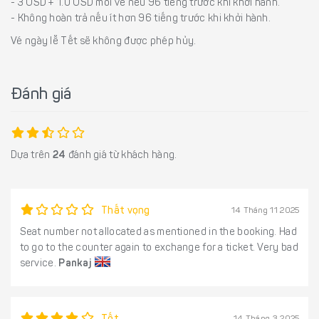
- 3 USD + 1.0 USD mỗi vé nếu 96 tiếng trước khi khởi hành.
- Không hoàn trả nếu ít hơn 96 tiếng trước khi khởi hành.
Vé ngày lễ Tết sẽ không được phép hủy.
Đánh giá
Dựa trên
24
đánh giá từ khách hàng.
Thất vọng
14 Tháng 11 2025
Seat number not allocated as mentioned in the booking. Had
to go to the counter again to exchange for a ticket. Very bad
service.
Pankaj