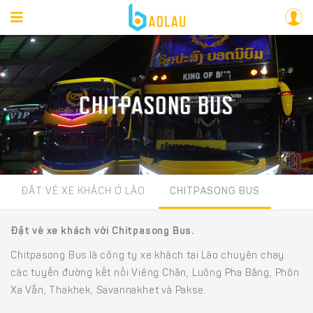
CHITPASONG BUS
ĐẶT VÉ XE KHÁCH Ở LÀO
CHITPASONG BUS
Đặt vé xe khách với Chitpasong Bus.
Chitpasong Bus là công ty xe khách tại Lào chuyên chạy
các tuyến đường kết nối Viêng Chăn, Luông Pha Băng, Phôn
Xa Vẳn, Thakhek, Savannakhet và Pakse.