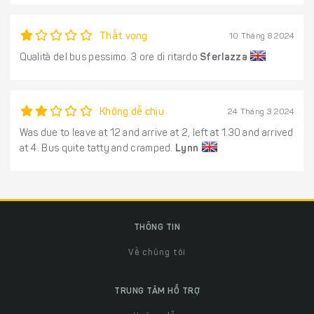
Thất vọng
10 Tháng 8 2024
Qualità del bus pessimo. 3 ore di ritardo
Sferlazza
Không dễ chịu
24 Tháng 3 2024
Was due to leave at 12 and arrive at 2, left at 1.30 and arrived
at 4. Bus quite tatty and cramped.
Lynn
THÔNG TIN
Về chúng tôi
TRUNG TÂM HỖ TRỢ