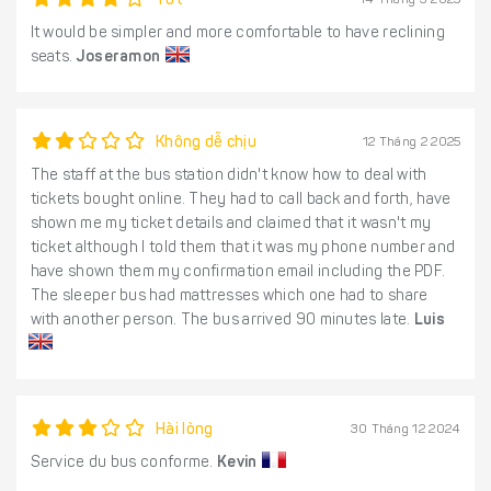
Tốt
14 Tháng 3 2025
It would be simpler and more comfortable to have reclining
seats.
Joseramon
Không dễ chịu
12 Tháng 2 2025
The staff at the bus station didn't know how to deal with
tickets bought online. They had to call back and forth, have
shown me my ticket details and claimed that it wasn't my
ticket although I told them that it was my phone number and
have shown them my confirmation email including the PDF.
The sleeper bus had mattresses which one had to share
with another person. The bus arrived 90 minutes late.
Luis
Hài lòng
30 Tháng 12 2024
Service du bus conforme.
Kevin